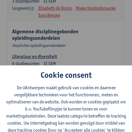
3
studiepunten
1E SEM
Lesgever(s):
Elisabeth de Bruijn
Mieke Vandenbroucke
Sara Bergen
Algemene disciplinegebonden
opleidingsonderdelen
Verplichte opleidingsonderdelen
Literatuur en diversiteit
6
studiepunten
1E SEM
Lesgever(s):
Remco Sleiderink
Cookie consent
Inleiding tot de algemene taalwetenschap
De UAntwerpen maakt gebruik van cookies en daarmee
3
studiepunten
2E SEM
vergelijkbare technieken voor het functioneren, meten en
Lesgever(s):
Astrid De Wit
Peter Petré
optimaliseren van de website. Ook worden er cookies geplaatst om
b.v. YouTubefilmpjes te kunnen tonen en voor
Engels: verplichte opleidingsonderdelen
marketingdoeleinden. Deze laatste categorie betreffen de tracking
cookies. Uw internetgedrag kan worden gevolgd door middel van
Engels: taalbeheersing 1
deze tracking cookies Door op 'Accepteer alle cookies' te klikken
3
studiepunten
1E SEM