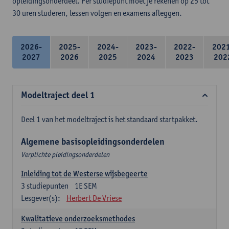
opleidingsonderdeel. Per studiepunt moet je rekenen op 25 tot
30 uren studeren, lessen volgen en examens afleggen.
2026-
2025-
2024-
2023-
2022-
202
2027
2026
2025
2024
2023
202
Modeltraject deel 1
Deel 1 van het modeltraject is het standaard startpakket.
Algemene basisopleidingsonderdelen
Verplichte pleidingsonderdelen
Inleiding tot de Westerse wijsbegeerte
3
studiepunten
1E SEM
Lesgever(s):
Herbert De Vriese
Kwalitatieve onderzoeksmethodes