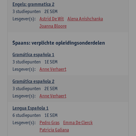
Engels: grammatica 2
3
studiepunten
2E SEM
Lesgever(s):
Astrid De Wit
Alena Anishchanka
Joanna Bloore
Spaans: verplichte opleidingsonderdelen
Gramática española 1
3
studiepunten
1E SEM
Lesgever(s):
Anne Verhaert
Gramática española 2
3
studiepunten
2E SEM
Lesgever(s):
Anne Verhaert
Lengua Española 1
6
studiepunten
1E SEM
Lesgever(s):
Pedro Gras
Emma De Clerck
Patricia Galiana