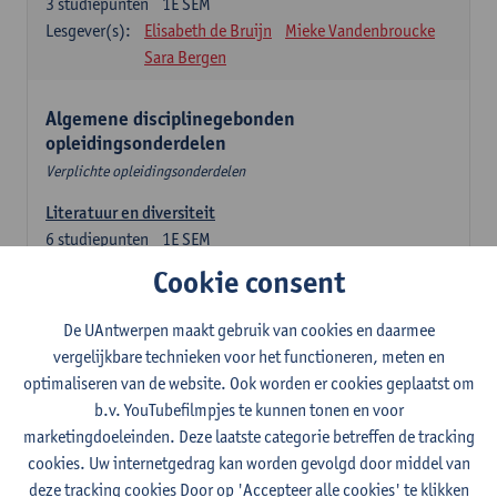
3
studiepunten
1E SEM
Lesgever(s):
Elisabeth de Bruijn
Mieke Vandenbroucke
Sara Bergen
Algemene disciplinegebonden
opleidingsonderdelen
Verplichte opleidingsonderdelen
Literatuur en diversiteit
6
studiepunten
1E SEM
Lesgever(s):
Remco Sleiderink
Cookie consent
Inleiding tot de algemene taalwetenschap
De UAntwerpen maakt gebruik van cookies en daarmee
3
studiepunten
2E SEM
vergelijkbare technieken voor het functioneren, meten en
Lesgever(s):
Astrid De Wit
Peter Petré
optimaliseren van de website. Ook worden er cookies geplaatst om
b.v. YouTubefilmpjes te kunnen tonen en voor
Engels: verplichte opleidingsonderdelen
marketingdoeleinden. Deze laatste categorie betreffen de tracking
cookies. Uw internetgedrag kan worden gevolgd door middel van
Engels: taalbeheersing 1
deze tracking cookies Door op 'Accepteer alle cookies' te klikken
3
studiepunten
1E SEM