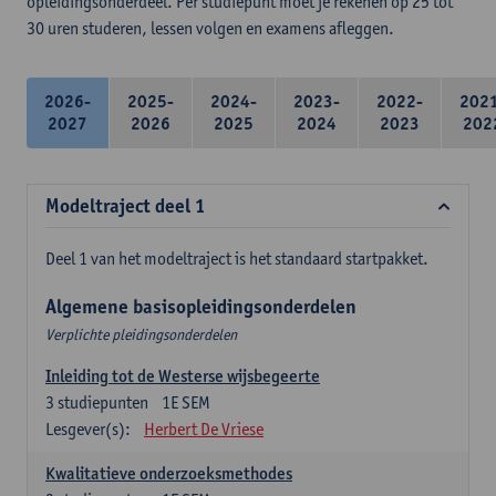
opleidingsonderdeel. Per studiepunt moet je rekenen op 25 tot
30 uren studeren, lessen volgen en examens afleggen.
2026-
2025-
2024-
2023-
2022-
202
2027
2026
2025
2024
2023
202
Modeltraject deel 1
Deel 1 van het modeltraject is het standaard startpakket.
Algemene basisopleidingsonderdelen
Verplichte pleidingsonderdelen
Inleiding tot de Westerse wijsbegeerte
3
studiepunten
1E SEM
Lesgever(s):
Herbert De Vriese
Kwalitatieve onderzoeksmethodes