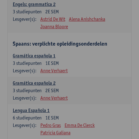
Engels: grammatica 2
3
studiepunten
2E SEM
Lesgever(s):
Astrid De Wit
Alena Anishchanka
Joanna Bloore
Spaans: verplichte opleidingsonderdelen
Gramática española 1
3
studiepunten
1E SEM
Lesgever(s):
Anne Verhaert
Gramática española 2
3
studiepunten
2E SEM
Lesgever(s):
Anne Verhaert
Lengua Española 1
6
studiepunten
1E SEM
Lesgever(s):
Pedro Gras
Emma De Clerck
Patricia Galiana