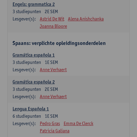
Engels: grammatica 2
3
studiepunten
2E SEM
Lesgever(s):
Astrid De Wit
Alena Anishchanka
Joanna Bloore
Spaans: verplichte opleidingsonderdelen
Gramática española 1
3
studiepunten
1E SEM
Lesgever(s):
Anne Verhaert
Gramática española 2
3
studiepunten
2E SEM
Lesgever(s):
Anne Verhaert
Lengua Española 1
6
studiepunten
1E SEM
Lesgever(s):
Pedro Gras
Emma De Clerck
Patricia Galiana