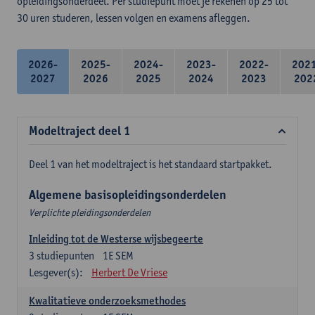
opleidingsonderdeel. Per studiepunt moet je rekenen op 25 tot
30 uren studeren, lessen volgen en examens afleggen.
2026-
2025-
2024-
2023-
2022-
202
2027
2026
2025
2024
2023
202
Modeltraject deel 1
Deel 1 van het modeltraject is het standaard startpakket.
Algemene basisopleidingsonderdelen
Verplichte pleidingsonderdelen
Inleiding tot de Westerse wijsbegeerte
3
studiepunten
1E SEM
Lesgever(s):
Herbert De Vriese
Kwalitatieve onderzoeksmethodes