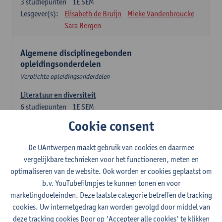
3
studiepunten
1E SEM
Lesgever(s):
Elisabeth de Bruijn
Mieke Vandenbroucke
Sara Bergen
Algemene disciplinegebonden
opleidingsonderdelen
Verplichte opleidingsonderdelen
Literatuur en diversiteit
6
studiepunten
1E SEM
Lesgever(s):
Remco Sleiderink
Cookie consent
Inleiding tot de algemene taalwetenschap
De UAntwerpen maakt gebruik van cookies en daarmee
3
studiepunten
2E SEM
vergelijkbare technieken voor het functioneren, meten en
Lesgever(s):
Astrid De Wit
Peter Petré
optimaliseren van de website. Ook worden er cookies geplaatst om
b.v. YouTubefilmpjes te kunnen tonen en voor
Engels: verplichte opleidingsonderdelen
marketingdoeleinden. Deze laatste categorie betreffen de tracking
cookies. Uw internetgedrag kan worden gevolgd door middel van
Engels: taalbeheersing 1
deze tracking cookies Door op 'Accepteer alle cookies' te klikken
3
studiepunten
1E SEM