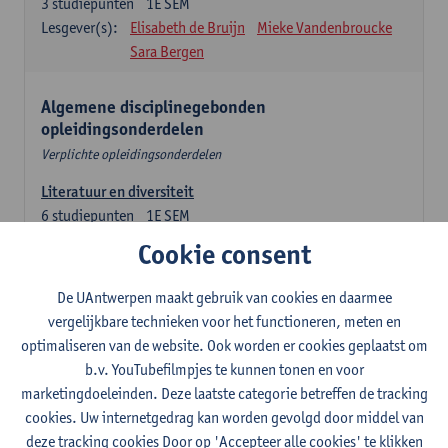
3
studiepunten
1E SEM
Lesgever(s):
Elisabeth de Bruijn
Mieke Vandenbroucke
Sara Bergen
Algemene disciplinegebonden
opleidingsonderdelen
Verplichte opleidingsonderdelen
Literatuur en diversiteit
6
studiepunten
1E SEM
Lesgever(s):
Remco Sleiderink
Cookie consent
Inleiding tot de algemene taalwetenschap
De UAntwerpen maakt gebruik van cookies en daarmee
3
studiepunten
2E SEM
vergelijkbare technieken voor het functioneren, meten en
Lesgever(s):
Astrid De Wit
Peter Petré
optimaliseren van de website. Ook worden er cookies geplaatst om
b.v. YouTubefilmpjes te kunnen tonen en voor
Engels: verplichte opleidingsonderdelen
marketingdoeleinden. Deze laatste categorie betreffen de tracking
cookies. Uw internetgedrag kan worden gevolgd door middel van
Engels: taalbeheersing 1
deze tracking cookies Door op 'Accepteer alle cookies' te klikken
3
studiepunten
1E SEM