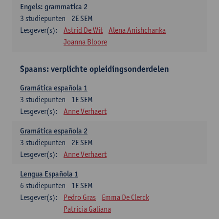
Engels: grammatica 2
3
studiepunten
2E SEM
Lesgever(s):
Astrid De Wit
Alena Anishchanka
Joanna Bloore
Spaans: verplichte opleidingsonderdelen
Gramática española 1
3
studiepunten
1E SEM
Lesgever(s):
Anne Verhaert
Gramática española 2
3
studiepunten
2E SEM
Lesgever(s):
Anne Verhaert
Lengua Española 1
6
studiepunten
1E SEM
Lesgever(s):
Pedro Gras
Emma De Clerck
Patricia Galiana