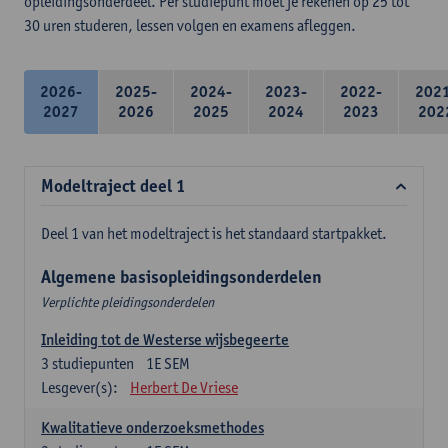
opleidingsonderdeel. Per studiepunt moet je rekenen op 25 tot
30 uren studeren, lessen volgen en examens afleggen.
2026-
2025-
2024-
2023-
2022-
202
2027
2026
2025
2024
2023
202
Modeltraject deel 1
Deel 1 van het modeltraject is het standaard startpakket.
Algemene basisopleidingsonderdelen
Verplichte pleidingsonderdelen
Inleiding tot de Westerse wijsbegeerte
3
studiepunten
1E SEM
Lesgever(s):
Herbert De Vriese
Kwalitatieve onderzoeksmethodes