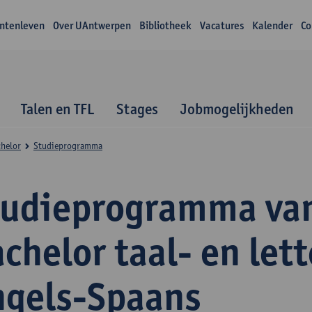
ntenleven
Over UAntwerpen
Bibliotheek
Vacatures
Kalender
Co
Talen en TFL
Stages
Jobmogelijkheden
helor
Studieprogramma
tudieprogramma va
chelor taal- en let
ngels-Spaans