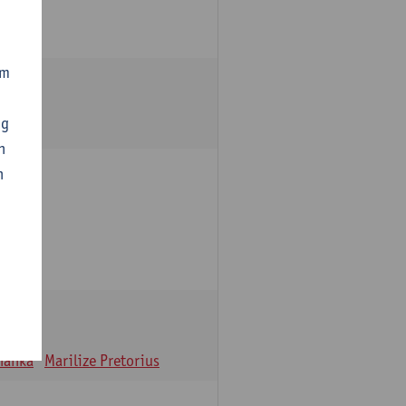
om
ng
n
n
oulle
hanka
Marilize Pretorius