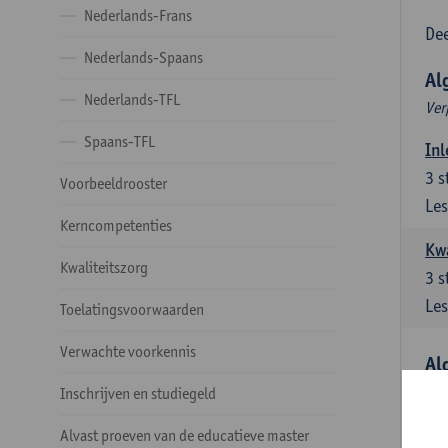
Nederlands-Frans
Dee
Nederlands-Spaans
Al
Nederlands-TFL
Ver
Spaans-TFL
Inl
3
s
Voorbeeldrooster
Les
Kerncompetenties
Kw
Kwaliteitszorg
3
s
Les
Toelatingsvoorwaarden
Verwachte voorkennis
Al
Ver
Inschrijven en studiegeld
Lit
Alvast proeven van de educatieve master