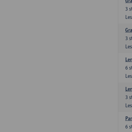
Gra
3
s
Les
Gra
3
s
Les
Le
6
s
Les
Le
3
s
Les
Pan
6
s