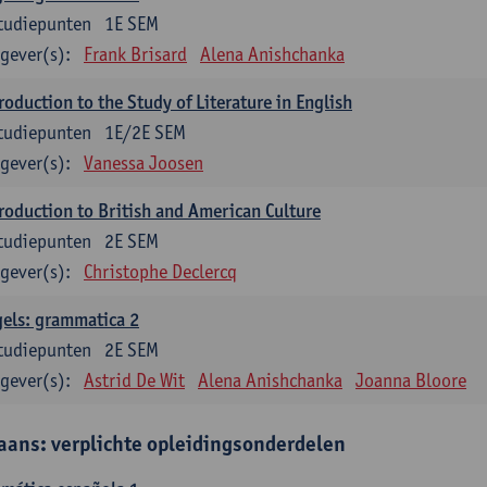
tudiepunten
1E SEM
gever(s):
Frank Brisard
Alena Anishchanka
roduction to the Study of Literature in English
tudiepunten
1E/2E SEM
gever(s):
Vanessa Joosen
roduction to British and American Culture
tudiepunten
2E SEM
gever(s):
Christophe Declercq
els: grammatica 2
tudiepunten
2E SEM
gever(s):
Astrid De Wit
Alena Anishchanka
Joanna Bloore
aans: verplichte opleidingsonderdelen