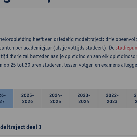
heloropleiding heeft een driedelig modeltraject: drie opeenvo
punten per academiejaar (als je voltijds studeert). De
studiepun
 tijd die je zal besteden aan je opleiding en aan elk opleidings
n op 25 tot 30 uren studeren, lessen volgen en examens aflegge
26-
2025-
2024-
2023-
2022-
2
27
2026
2025
2024
2023
deltraject deel 1