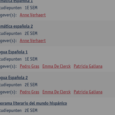
mática española 1
tudiepunten
1E SEM
gever(s):
Anne Verhaert
mática española 2
tudiepunten
2E SEM
gever(s):
Anne Verhaert
ngua Española 1
tudiepunten
1E SEM
gever(s):
Pedro Gras
Emma De Clerck
Patricia Galiana
ngua Española 2
tudiepunten
2E SEM
gever(s):
Pedro Gras
Emma De Clerck
Patricia Galiana
orama literario del mundo hispánico
tudiepunten
2E SEM