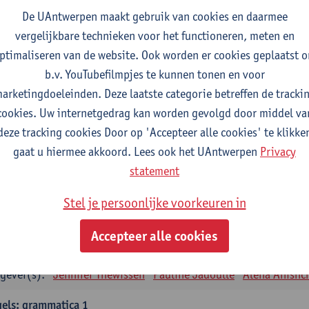
tudiepunten
1E SEM
De UAntwerpen maakt gebruik van cookies en daarmee
gever(s):
Remco Sleiderink
vergelijkbare technieken voor het functioneren, meten en
ptimaliseren van de website. Ook worden er cookies geplaatst 
eiding tot de algemene taalwetenschap
b.v. YouTubefilmpjes te kunnen tonen en voor
tudiepunten
2E SEM
arketingdoeleinden. Deze laatste categorie betreffen de tracki
gever(s):
Astrid De Wit
Peter Petré
cookies. Uw internetgedrag kan worden gevolgd door middel va
deze tracking cookies Door op 'Accepteer alle cookies' te klikke
gels: verplichte opleidingsonderdelen
gaat u hiermee akkoord. Lees ook het UAntwerpen
Privacy
els: taalbeheersing 1
statement
tudiepunten
1E SEM
Stel je persoonlijke voorkeuren in
gever(s):
Marilize Pretorius
Alena Anishchanka
Pauline Jad
Accepteer alle cookies
els: Taalbeheersing 2
tudiepunten
2E SEM
gever(s):
Jennifer Thewissen
Pauline Jadoulle
Alena Anishc
els: grammatica 1