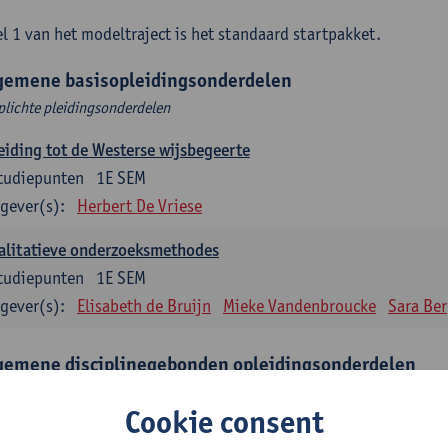
l 1 van het modeltraject is het standaard startpakket.
gemene basisopleidingsonderdelen
plichte pleidingsonderdelen
eiding tot de Westerse wijsbegeerte
tudiepunten
1E SEM
gever(s):
Herbert De Vriese
alitatieve onderzoeksmethodes
tudiepunten
1E SEM
gever(s):
Elisabeth de Bruijn
Mieke Vandenbroucke
Sara Be
gemene disciplinegebonden opleidingsonderdelen
plichte opleidingsonderdelen
Cookie consent
eratuur en diversiteit