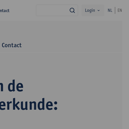
Login
ntact
NL
EN
zoek
Contact
n de
terkunde: