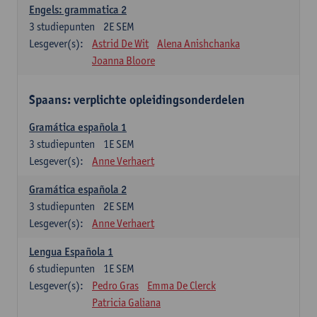
Engels: grammatica 2
3
studiepunten
2E SEM
Lesgever(s):
Astrid De Wit
Alena Anishchanka
Joanna Bloore
Spaans: verplichte opleidingsonderdelen
Gramática española 1
3
studiepunten
1E SEM
Lesgever(s):
Anne Verhaert
Gramática española 2
3
studiepunten
2E SEM
Lesgever(s):
Anne Verhaert
Lengua Española 1
6
studiepunten
1E SEM
Lesgever(s):
Pedro Gras
Emma De Clerck
Patricia Galiana