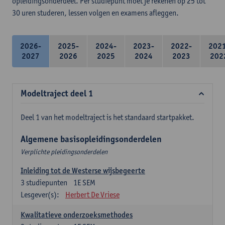
opleidingsonderdeel. Per studiepunt moet je rekenen op 25 tot
30 uren studeren, lessen volgen en examens afleggen.
2026-
2025-
2024-
2023-
2022-
202
2027
2026
2025
2024
2023
202
Modeltraject deel 1
Deel 1 van het modeltraject is het standaard startpakket.
Algemene basisopleidingsonderdelen
Verplichte pleidingsonderdelen
Inleiding tot de Westerse wijsbegeerte
3
studiepunten
1E SEM
Lesgever(s):
Herbert De Vriese
Kwalitatieve onderzoeksmethodes