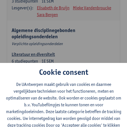
3
studiepunten
1E SEM
Lesgever(s):
Elisabeth de Bruijn
Mieke Vandenbroucke
Sara Bergen
Algemene disciplinegebonden
opleidingsonderdelen
Verplichte opleidingsonderdelen
Literatuur en diversiteit
6
studiepunten
1E SEM
Lesgever(s):
Remco Sleiderink
Cookie consent
Inleiding tot de algemene taalwetenschap
De UAntwerpen maakt gebruik van cookies en daarmee
3
studiepunten
2E SEM
vergelijkbare technieken voor het functioneren, meten en
Lesgever(s):
Astrid De Wit
Peter Petré
optimaliseren van de website. Ook worden er cookies geplaatst om
b.v. YouTubefilmpjes te kunnen tonen en voor
Engels: verplichte opleidingsonderdelen
marketingdoeleinden. Deze laatste categorie betreffen de tracking
cookies. Uw internetgedrag kan worden gevolgd door middel van
Engels: taalbeheersing 1
deze tracking cookies Door op 'Accepteer alle cookies' te klikken
3
studiepunten
1E SEM