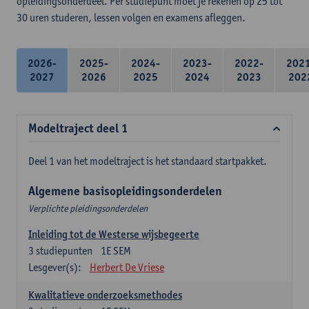
opleidingsonderdeel. Per studiepunt moet je rekenen op 25 tot
30 uren studeren, lessen volgen en examens afleggen.
2026-
2025-
2024-
2023-
2022-
202
2027
2026
2025
2024
2023
202
Modeltraject deel 1
Deel 1 van het modeltraject is het standaard startpakket.
Algemene basisopleidingsonderdelen
Verplichte pleidingsonderdelen
Inleiding tot de Westerse wijsbegeerte
3
studiepunten
1E SEM
Lesgever(s):
Herbert De Vriese
Kwalitatieve onderzoeksmethodes