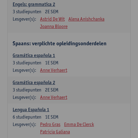
Engels: grammatica 2
3
studiepunten
2E SEM
Lesgever(s):
Astrid De Wit
Alena Anishchanka
Joanna Bloore
Spaans: verplichte opleidingsonderdelen
Gramática española 1
3
studiepunten
1E SEM
Lesgever(s):
Anne Verhaert
Gramática española 2
3
studiepunten
2E SEM
Lesgever(s):
Anne Verhaert
Lengua Española 1
6
studiepunten
1E SEM
Lesgever(s):
Pedro Gras
Emma De Clerck
Patricia Galiana