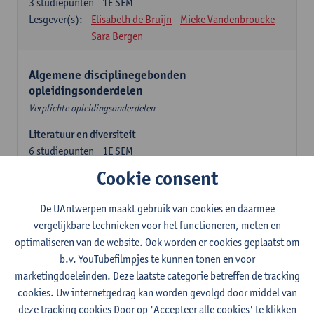
3
studiepunten
1E SEM
Lesgever(s):
Elisabeth de Bruijn
Mieke Vandenbroucke
Sara Bergen
Algemene disciplinegebonden
opleidingsonderdelen
Verplichte opleidingsonderdelen
Literatuur en diversiteit
6
studiepunten
1E SEM
Lesgever(s):
Remco Sleiderink
Cookie consent
Inleiding tot de algemene taalwetenschap
De UAntwerpen maakt gebruik van cookies en daarmee
3
studiepunten
2E SEM
vergelijkbare technieken voor het functioneren, meten en
Lesgever(s):
Astrid De Wit
Peter Petré
optimaliseren van de website. Ook worden er cookies geplaatst om
b.v. YouTubefilmpjes te kunnen tonen en voor
Engels: verplichte opleidingsonderdelen
marketingdoeleinden. Deze laatste categorie betreffen de tracking
cookies. Uw internetgedrag kan worden gevolgd door middel van
Engels: taalbeheersing 1
deze tracking cookies Door op 'Accepteer alle cookies' te klikken
3
studiepunten
1E SEM