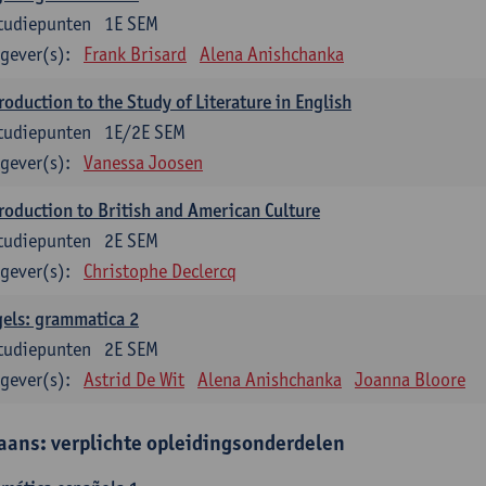
tudiepunten
1E SEM
gever(s):
Frank Brisard
Alena Anishchanka
roduction to the Study of Literature in English
tudiepunten
1E/2E SEM
gever(s):
Vanessa Joosen
roduction to British and American Culture
tudiepunten
2E SEM
gever(s):
Christophe Declercq
els: grammatica 2
tudiepunten
2E SEM
gever(s):
Astrid De Wit
Alena Anishchanka
Joanna Bloore
aans: verplichte opleidingsonderdelen