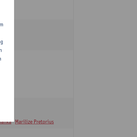
om
ng
n
n
oulle
hanka
Marilize Pretorius