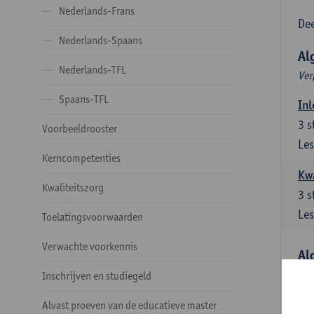
Nederlands-Frans
Dee
Nederlands-Spaans
Al
Nederlands-TFL
Ver
Spaans-TFL
Inl
3
s
Voorbeeldrooster
Les
Kerncompetenties
Kw
Kwaliteitszorg
3
s
Les
Toelatingsvoorwaarden
Verwachte voorkennis
Al
Ver
Inschrijven en studiegeld
Lit
Alvast proeven van de educatieve master