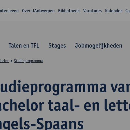
ntenleven
Over UAntwerpen
Bibliotheek
Vacatures
Kalender
Co
Talen en TFL
Stages
Jobmogelijkheden
helor
Studieprogramma
tudieprogramma va
chelor taal- en let
ngels-Spaans