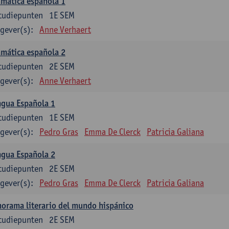
mática española 1
tudiepunten
1E SEM
gever(s):
Anne Verhaert
mática española 2
tudiepunten
2E SEM
gever(s):
Anne Verhaert
ngua Española 1
tudiepunten
1E SEM
gever(s):
Pedro Gras
Emma De Clerck
Patricia Galiana
ngua Española 2
tudiepunten
2E SEM
gever(s):
Pedro Gras
Emma De Clerck
Patricia Galiana
orama literario del mundo hispánico
tudiepunten
2E SEM