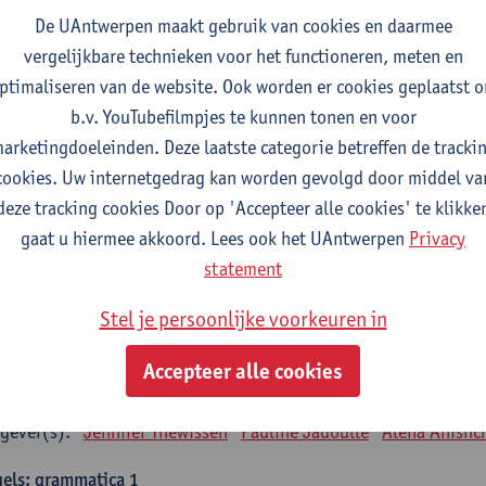
tudiepunten
1E SEM
De UAntwerpen maakt gebruik van cookies en daarmee
gever(s):
Remco Sleiderink
vergelijkbare technieken voor het functioneren, meten en
ptimaliseren van de website. Ook worden er cookies geplaatst 
eiding tot de algemene taalwetenschap
b.v. YouTubefilmpjes te kunnen tonen en voor
tudiepunten
2E SEM
arketingdoeleinden. Deze laatste categorie betreffen de tracki
gever(s):
Astrid De Wit
Peter Petré
cookies. Uw internetgedrag kan worden gevolgd door middel va
deze tracking cookies Door op 'Accepteer alle cookies' te klikke
gels: verplichte opleidingsonderdelen
gaat u hiermee akkoord. Lees ook het UAntwerpen
Privacy
els: taalbeheersing 1
statement
tudiepunten
1E SEM
Stel je persoonlijke voorkeuren in
gever(s):
Marilize Pretorius
Alena Anishchanka
Pauline Jad
Accepteer alle cookies
els: Taalbeheersing 2
tudiepunten
2E SEM
gever(s):
Jennifer Thewissen
Pauline Jadoulle
Alena Anishc
els: grammatica 1