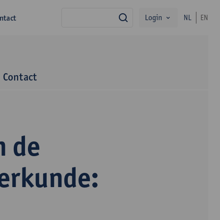
Login
ntact
NL
EN
zoek
Contact
n de
terkunde: