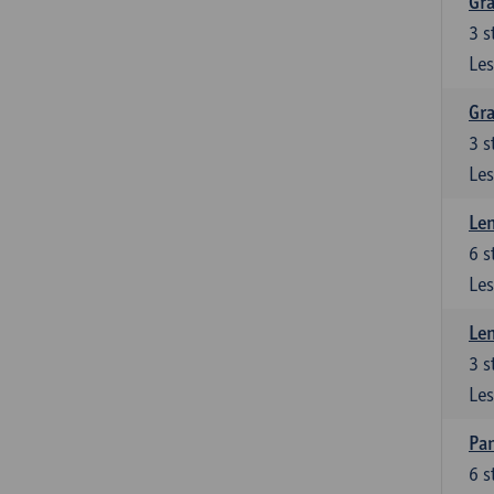
Gra
3
s
Les
Gra
3
s
Les
Le
6
s
Les
Le
3
s
Les
Pan
6
s