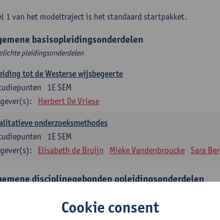
l 1 van het modeltraject is het standaard startpakket.
gemene basisopleidingsonderdelen
plichte pleidingsonderdelen
eiding tot de Westerse wijsbegeerte
tudiepunten
1E SEM
gever(s):
Herbert De Vriese
alitatieve onderzoeksmethodes
tudiepunten
1E SEM
gever(s):
Elisabeth de Bruijn
Mieke Vandenbroucke
Sara Be
gemene disciplinegebonden opleidingsonderdelen
plichte opleidingsonderdelen
Cookie consent
eratuur en diversiteit