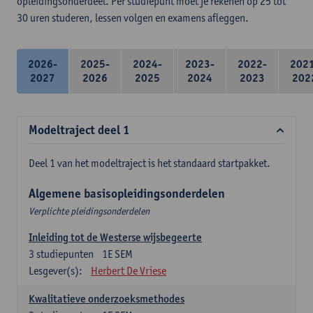
opleidingsonderdeel. Per studiepunt moet je rekenen op 25 tot
30 uren studeren, lessen volgen en examens afleggen.
2026-
2025-
2024-
2023-
2022-
202
2027
2026
2025
2024
2023
202
Modeltraject deel 1
Deel 1 van het modeltraject is het standaard startpakket.
Algemene basisopleidingsonderdelen
Verplichte pleidingsonderdelen
Inleiding tot de Westerse wijsbegeerte
3
studiepunten
1E SEM
Lesgever(s):
Herbert De Vriese
Kwalitatieve onderzoeksmethodes