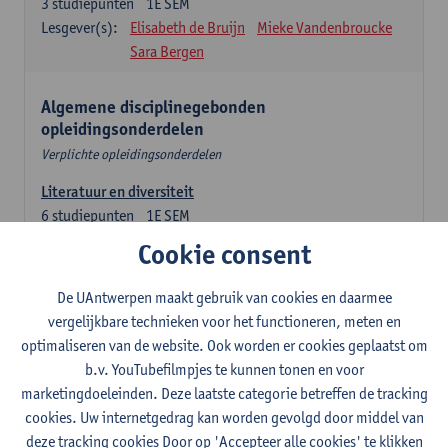
3
studiepunten
1E SEM
Lesgever(s):
Elisabeth de Bruijn
Mieke Vandenbroucke
Sara Bergen
Algemene disciplinegebonden
opleidingsonderdelen
Verplichte opleidingsonderdelen
Literatuur en diversiteit
6
studiepunten
1E SEM
Lesgever(s):
Remco Sleiderink
Cookie consent
Inleiding tot de algemene taalwetenschap
De UAntwerpen maakt gebruik van cookies en daarmee
3
studiepunten
2E SEM
vergelijkbare technieken voor het functioneren, meten en
Lesgever(s):
Astrid De Wit
Peter Petré
optimaliseren van de website. Ook worden er cookies geplaatst om
b.v. YouTubefilmpjes te kunnen tonen en voor
Engels: verplichte opleidingsonderdelen
marketingdoeleinden. Deze laatste categorie betreffen de tracking
cookies. Uw internetgedrag kan worden gevolgd door middel van
Engels: taalbeheersing 1
deze tracking cookies Door op 'Accepteer alle cookies' te klikken
3
studiepunten
1E SEM