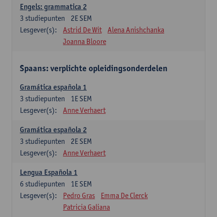
Engels: grammatica 2
3
studiepunten
2E SEM
Lesgever(s):
Astrid De Wit
Alena Anishchanka
Joanna Bloore
Spaans: verplichte opleidingsonderdelen
Gramática española 1
3
studiepunten
1E SEM
Lesgever(s):
Anne Verhaert
Gramática española 2
3
studiepunten
2E SEM
Lesgever(s):
Anne Verhaert
Lengua Española 1
6
studiepunten
1E SEM
Lesgever(s):
Pedro Gras
Emma De Clerck
Patricia Galiana