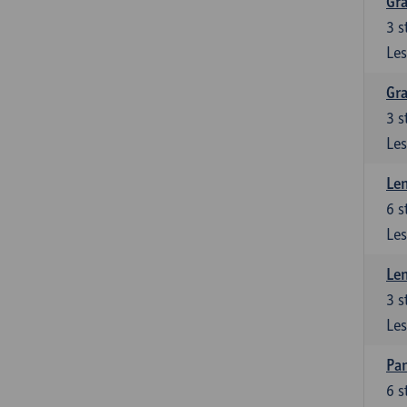
Gra
3
s
Les
Gra
3
s
Les
Le
6
s
Les
Le
3
s
Les
Pan
6
s