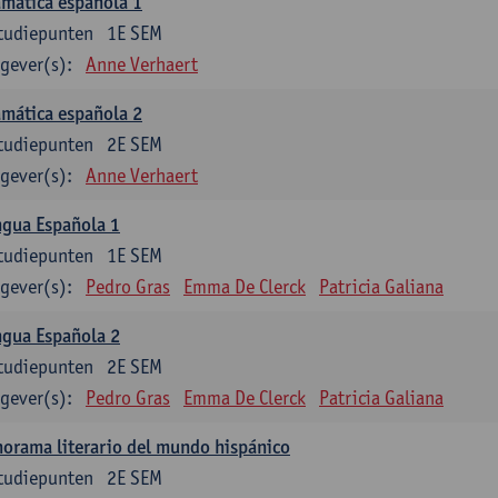
mática española 1
tudiepunten
1E SEM
gever(s):
Anne Verhaert
mática española 2
tudiepunten
2E SEM
gever(s):
Anne Verhaert
ngua Española 1
tudiepunten
1E SEM
gever(s):
Pedro Gras
Emma De Clerck
Patricia Galiana
ngua Española 2
tudiepunten
2E SEM
gever(s):
Pedro Gras
Emma De Clerck
Patricia Galiana
orama literario del mundo hispánico
tudiepunten
2E SEM