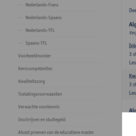
Nederlands-Frans
Dee
Nederlands-Spaans
Al
Nederlands-TFL
Ver
Spaans-TFL
Inl
3
s
Voorbeeldrooster
Les
Kerncompetenties
Kw
Kwaliteitszorg
3
s
Les
Toelatingsvoorwaarden
Verwachte voorkennis
Al
Ver
Inschrijven en studiegeld
Lit
Alvast proeven van de educatieve master