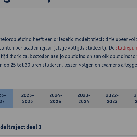
heloropleiding heeft een driedelig modeltraject: drie opeenvo
punten per academiejaar (als je voltijds studeert). De
studiepun
 tijd die je zal besteden aan je opleiding en aan elk opleidings
n op 25 tot 30 uren studeren, lessen volgen en examens aflegge
26-
2025-
2024-
2023-
2022-
2
27
2026
2025
2024
2023
deltraject deel 1