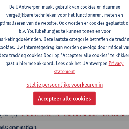
tudiepunten
1E SEM
De UAntwerpen maakt gebruik van cookies en daarmee
gever(s):
Remco Sleiderink
vergelijkbare technieken voor het functioneren, meten en
ptimaliseren van de website. Ook worden er cookies geplaatst 
eiding tot de algemene taalwetenschap
b.v. YouTubefilmpjes te kunnen tonen en voor
tudiepunten
2E SEM
arketingdoeleinden. Deze laatste categorie betreffen de tracki
gever(s):
Astrid De Wit
Peter Petré
cookies. Uw internetgedrag kan worden gevolgd door middel va
deze tracking cookies Door op 'Accepteer alle cookies' te klikke
gels: verplichte opleidingsonderdelen
gaat u hiermee akkoord. Lees ook het UAntwerpen
Privacy
els: taalbeheersing 1
statement
tudiepunten
1E SEM
Stel je persoonlijke voorkeuren in
gever(s):
Marilize Pretorius
Alena Anishchanka
Pauline Jad
Accepteer alle cookies
els: Taalbeheersing 2
tudiepunten
2E SEM
gever(s):
Jennifer Thewissen
Pauline Jadoulle
Alena Anishc
els: grammatica 1