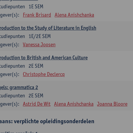
tudiepunten
1E SEM
gever(s):
Frank Brisard
Alena Anishchanka
roduction to the Study of Literature in English
tudiepunten
1E/2E SEM
gever(s):
Vanessa Joosen
roduction to British and American Culture
tudiepunten
2E SEM
gever(s):
Christophe Declercq
els: grammatica 2
tudiepunten
2E SEM
gever(s):
Astrid De Wit
Alena Anishchanka
Joanna Bloore
aans: verplichte opleidingsonderdelen