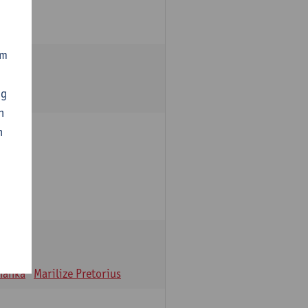
om
ng
n
n
oulle
hanka
Marilize Pretorius