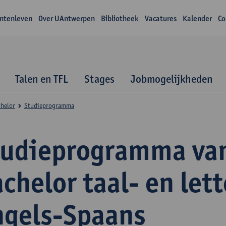
ntenleven
Over UAntwerpen
Bibliotheek
Vacatures
Kalender
Co
Talen en TFL
Stages
Jobmogelijkheden
helor
Studieprogramma
tudieprogramma va
chelor taal- en let
ngels-Spaans