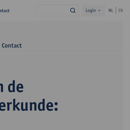
Login
ntact
NL
EN
zoek
Contact
n de
terkunde: