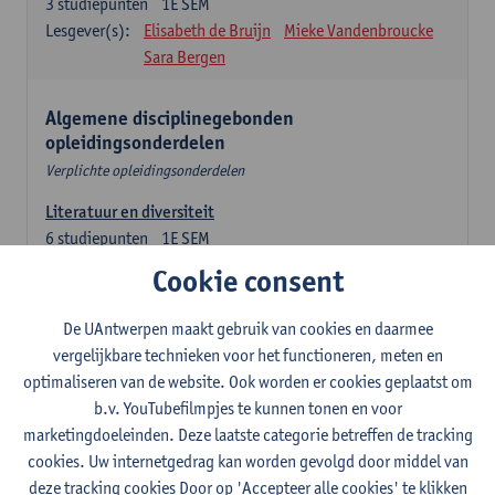
3
studiepunten
1E SEM
Lesgever(s):
Elisabeth de Bruijn
Mieke Vandenbroucke
Sara Bergen
Algemene disciplinegebonden
opleidingsonderdelen
Verplichte opleidingsonderdelen
Literatuur en diversiteit
6
studiepunten
1E SEM
Lesgever(s):
Remco Sleiderink
Cookie consent
Inleiding tot de algemene taalwetenschap
De UAntwerpen maakt gebruik van cookies en daarmee
3
studiepunten
2E SEM
vergelijkbare technieken voor het functioneren, meten en
Lesgever(s):
Astrid De Wit
Peter Petré
optimaliseren van de website. Ook worden er cookies geplaatst om
b.v. YouTubefilmpjes te kunnen tonen en voor
Engels: verplichte opleidingsonderdelen
marketingdoeleinden. Deze laatste categorie betreffen de tracking
cookies. Uw internetgedrag kan worden gevolgd door middel van
Engels: taalbeheersing 1
deze tracking cookies Door op 'Accepteer alle cookies' te klikken
3
studiepunten
1E SEM