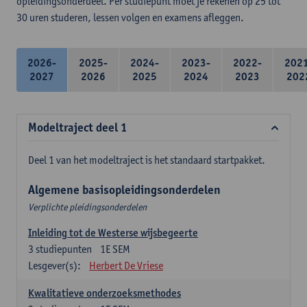
opleidingsonderdeel. Per studiepunt moet je rekenen op 25 tot
30 uren studeren, lessen volgen en examens afleggen.
2026-
2025-
2024-
2023-
2022-
202
2027
2026
2025
2024
2023
202
Modeltraject deel 1
Deel 1 van het modeltraject is het standaard startpakket.
Algemene basisopleidingsonderdelen
Verplichte pleidingsonderdelen
Inleiding tot de Westerse wijsbegeerte
3
studiepunten
1E SEM
Lesgever(s):
Herbert De Vriese
Kwalitatieve onderzoeksmethodes