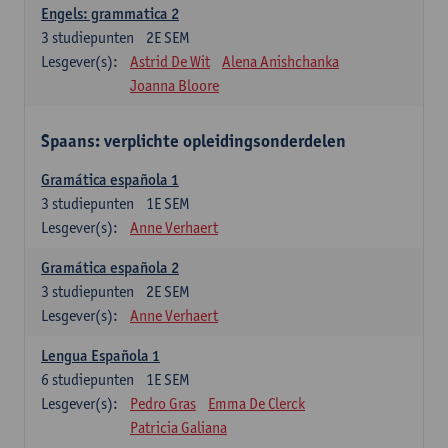
Engels: grammatica 2
3
studiepunten
2E SEM
Lesgever(s):
Astrid De Wit
Alena Anishchanka
Joanna Bloore
Spaans: verplichte opleidingsonderdelen
Gramática española 1
3
studiepunten
1E SEM
Lesgever(s):
Anne Verhaert
Gramática española 2
3
studiepunten
2E SEM
Lesgever(s):
Anne Verhaert
Lengua Española 1
6
studiepunten
1E SEM
Lesgever(s):
Pedro Gras
Emma De Clerck
Patricia Galiana