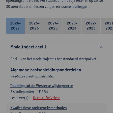
opleidingsonderdeel. Per studiepunt moet je rekenen op 25 tot
30 uren studeren, lessen volgen en examens afleggen.
2026-
2025-
2024-
2023-
2022-
202
2027
2026
2025
2024
2023
202
Modeltraject deel 1
Deel 1 van het modeltraject is het standaard startpakket.
Algemene basisopleidingsonderdelen
Verplichte pleidingsonderdelen
Inleiding tot de Westerse wijsbegeerte
3
studiepunten
1E SEM
Lesgever(s):
Herbert De Vriese
Kwalitatieve onderzoeksmethodes