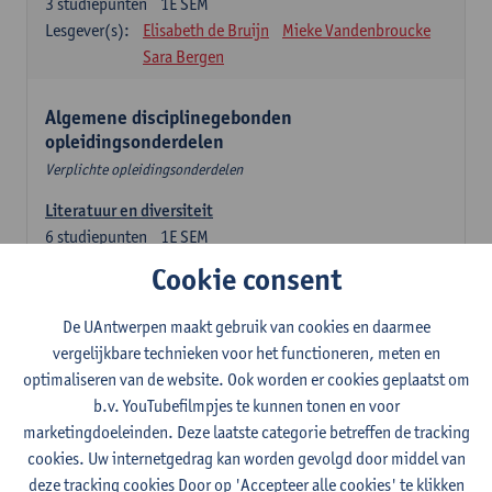
3
studiepunten
1E SEM
Lesgever(s):
Elisabeth de Bruijn
Mieke Vandenbroucke
Sara Bergen
Algemene disciplinegebonden
opleidingsonderdelen
Verplichte opleidingsonderdelen
Literatuur en diversiteit
6
studiepunten
1E SEM
Lesgever(s):
Remco Sleiderink
Cookie consent
Inleiding tot de algemene taalwetenschap
De UAntwerpen maakt gebruik van cookies en daarmee
3
studiepunten
2E SEM
vergelijkbare technieken voor het functioneren, meten en
Lesgever(s):
Astrid De Wit
Peter Petré
optimaliseren van de website. Ook worden er cookies geplaatst om
b.v. YouTubefilmpjes te kunnen tonen en voor
Engels: verplichte opleidingsonderdelen
marketingdoeleinden. Deze laatste categorie betreffen de tracking
cookies. Uw internetgedrag kan worden gevolgd door middel van
Engels: taalbeheersing 1
deze tracking cookies Door op 'Accepteer alle cookies' te klikken
3
studiepunten
1E SEM