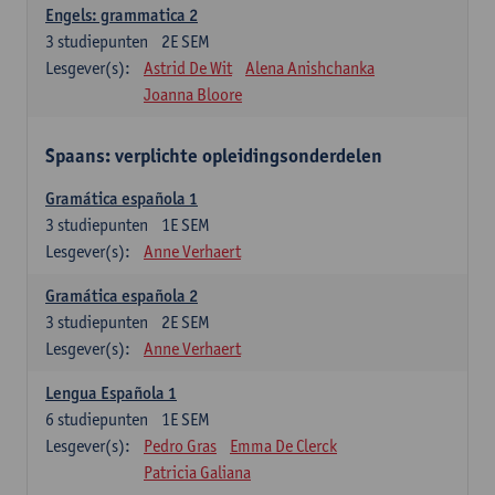
Engels: grammatica 2
3
studiepunten
2E SEM
Lesgever(s):
Astrid De Wit
Alena Anishchanka
Joanna Bloore
Spaans: verplichte opleidingsonderdelen
Gramática española 1
3
studiepunten
1E SEM
Lesgever(s):
Anne Verhaert
Gramática española 2
3
studiepunten
2E SEM
Lesgever(s):
Anne Verhaert
Lengua Española 1
6
studiepunten
1E SEM
Lesgever(s):
Pedro Gras
Emma De Clerck
Patricia Galiana