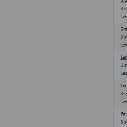
Gra
3
s
Les
Gra
3
s
Les
Le
6
s
Les
Le
3
s
Les
Pan
6
s