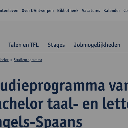
ntenleven
Over UAntwerpen
Bibliotheek
Vacatures
Kalender
Co
Talen en TFL
Stages
Jobmogelijkheden
helor
Studieprogramma
tudieprogramma va
chelor taal- en let
ngels-Spaans