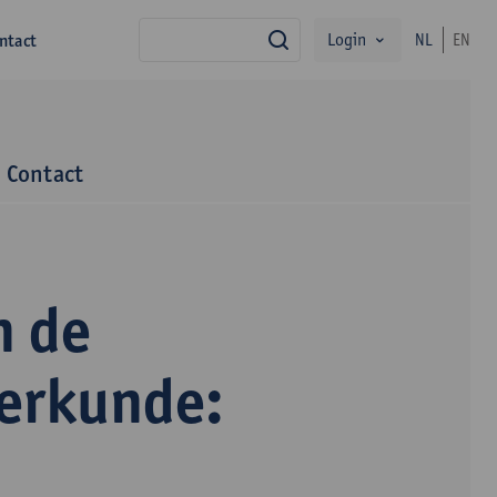
Login
ntact
NL
EN
zoek
Contact
n de
terkunde: