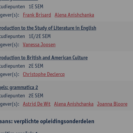
tudiepunten
1E SEM
gever(s):
Frank Brisard
Alena Anishchanka
roduction to the Study of Literature in English
tudiepunten
1E/2E SEM
gever(s):
Vanessa Joosen
roduction to British and American Culture
tudiepunten
2E SEM
gever(s):
Christophe Declercq
els: grammatica 2
tudiepunten
2E SEM
gever(s):
Astrid De Wit
Alena Anishchanka
Joanna Bloore
aans: verplichte opleidingsonderdelen