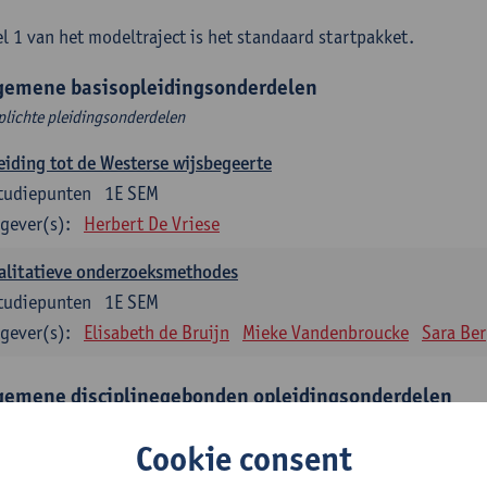
l 1 van het modeltraject is het standaard startpakket.
gemene basisopleidingsonderdelen
plichte pleidingsonderdelen
eiding tot de Westerse wijsbegeerte
tudiepunten
1E SEM
gever(s):
Herbert De Vriese
alitatieve onderzoeksmethodes
tudiepunten
1E SEM
gever(s):
Elisabeth de Bruijn
Mieke Vandenbroucke
Sara Be
gemene disciplinegebonden opleidingsonderdelen
plichte opleidingsonderdelen
Cookie consent
eratuur en diversiteit