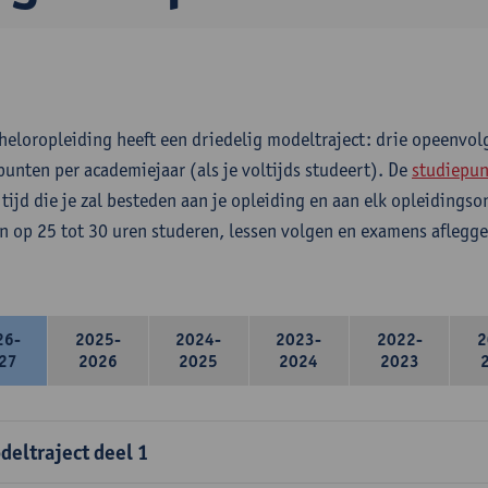
heloropleiding heeft een driedelig modeltraject: drie opeenvo
punten per academiejaar (als je voltijds studeert). De
studiepun
 tijd die je zal besteden aan je opleiding en aan elk opleidings
n op 25 tot 30 uren studeren, lessen volgen en examens aflegge
26-
2025-
2024-
2023-
2022-
2
27
2026
2025
2024
2023
deltraject deel 1