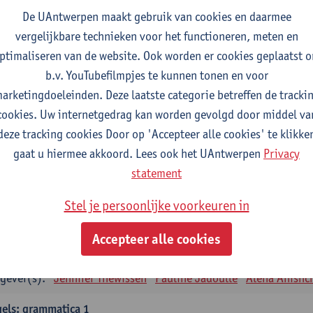
tudiepunten
1E SEM
De UAntwerpen maakt gebruik van cookies en daarmee
gever(s):
Remco Sleiderink
vergelijkbare technieken voor het functioneren, meten en
ptimaliseren van de website. Ook worden er cookies geplaatst 
eiding tot de algemene taalwetenschap
b.v. YouTubefilmpjes te kunnen tonen en voor
tudiepunten
2E SEM
arketingdoeleinden. Deze laatste categorie betreffen de tracki
gever(s):
Astrid De Wit
Peter Petré
cookies. Uw internetgedrag kan worden gevolgd door middel va
deze tracking cookies Door op 'Accepteer alle cookies' te klikke
gels: verplichte opleidingsonderdelen
gaat u hiermee akkoord. Lees ook het UAntwerpen
Privacy
els: taalbeheersing 1
statement
tudiepunten
1E SEM
Stel je persoonlijke voorkeuren in
gever(s):
Marilize Pretorius
Alena Anishchanka
Pauline Jad
Accepteer alle cookies
els: Taalbeheersing 2
tudiepunten
2E SEM
gever(s):
Jennifer Thewissen
Pauline Jadoulle
Alena Anishc
els: grammatica 1