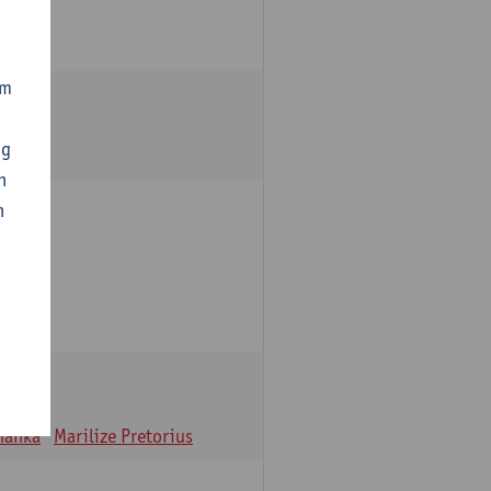
om
ng
n
n
oulle
hanka
Marilize Pretorius