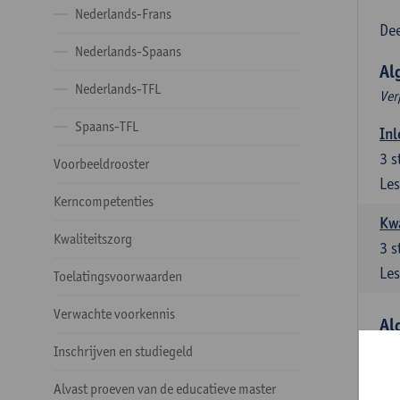
Nederlands-Frans
Dee
Nederlands-Spaans
Al
Nederlands-TFL
Ver
Spaans-TFL
Inl
3
s
Voorbeeldrooster
Les
Kerncompetenties
Kw
Kwaliteitszorg
3
s
Les
Toelatingsvoorwaarden
Verwachte voorkennis
Al
Ver
Inschrijven en studiegeld
Lit
Alvast proeven van de educatieve master