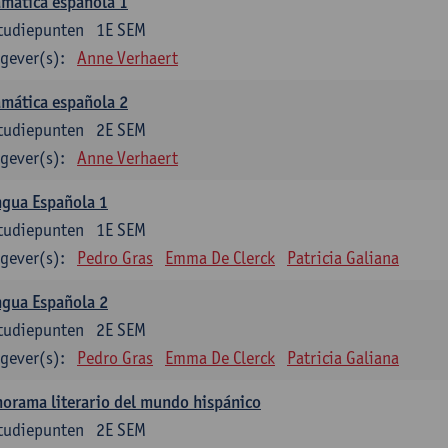
mática española 1
tudiepunten
1E SEM
gever(s):
Anne Verhaert
mática española 2
tudiepunten
2E SEM
gever(s):
Anne Verhaert
ngua Española 1
tudiepunten
1E SEM
gever(s):
Pedro Gras
Emma De Clerck
Patricia Galiana
ngua Española 2
tudiepunten
2E SEM
gever(s):
Pedro Gras
Emma De Clerck
Patricia Galiana
orama literario del mundo hispánico
tudiepunten
2E SEM