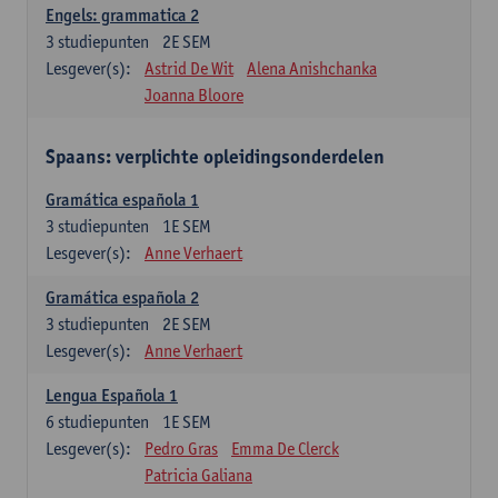
Engels: grammatica 2
3
studiepunten
2E SEM
Lesgever(s):
Astrid De Wit
Alena Anishchanka
Joanna Bloore
Spaans: verplichte opleidingsonderdelen
Gramática española 1
3
studiepunten
1E SEM
Lesgever(s):
Anne Verhaert
Gramática española 2
3
studiepunten
2E SEM
Lesgever(s):
Anne Verhaert
Lengua Española 1
6
studiepunten
1E SEM
Lesgever(s):
Pedro Gras
Emma De Clerck
Patricia Galiana