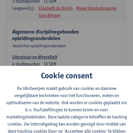
3
studiepunten
1E SEM
Lesgever(s):
Elisabeth de Bruijn
Mieke Vandenbroucke
Sara Bergen
Algemene disciplinegebonden
opleidingsonderdelen
Verplichte opleidingsonderdelen
Literatuur en diversiteit
6
studiepunten
1E SEM
Lesgever(s):
Remco Sleiderink
Cookie consent
Inleiding tot de algemene taalwetenschap
De UAntwerpen maakt gebruik van cookies en daarmee
3
studiepunten
2E SEM
vergelijkbare technieken voor het functioneren, meten en
Lesgever(s):
Astrid De Wit
Peter Petré
optimaliseren van de website. Ook worden er cookies geplaatst om
b.v. YouTubefilmpjes te kunnen tonen en voor
Engels: verplichte opleidingsonderdelen
marketingdoeleinden. Deze laatste categorie betreffen de tracking
cookies. Uw internetgedrag kan worden gevolgd door middel van
Engels: taalbeheersing 1
deze tracking cookies Door op 'Accepteer alle cookies' te klikken
3
studiepunten
1E SEM