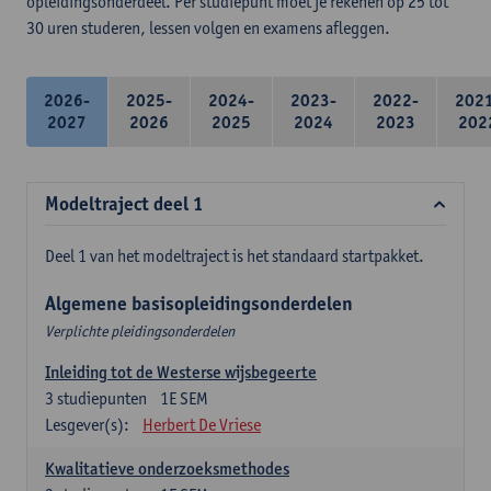
opleidingsonderdeel. Per studiepunt moet je rekenen op 25 tot
30 uren studeren, lessen volgen en examens afleggen.
2026-
2025-
2024-
2023-
2022-
202
2027
2026
2025
2024
2023
202
Modeltraject deel 1
Deel 1 van het modeltraject is het standaard startpakket.
Algemene basisopleidingsonderdelen
Verplichte pleidingsonderdelen
Inleiding tot de Westerse wijsbegeerte
3
studiepunten
1E SEM
Lesgever(s):
Herbert De Vriese
Kwalitatieve onderzoeksmethodes