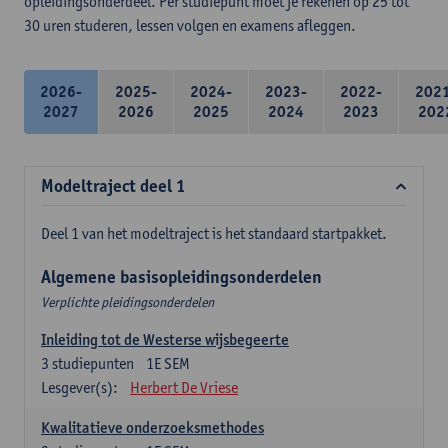
opleidingsonderdeel. Per studiepunt moet je rekenen op 25 tot
30 uren studeren, lessen volgen en examens afleggen.
2026-
2025-
2024-
2023-
2022-
202
2027
2026
2025
2024
2023
202
Modeltraject deel 1
Deel 1 van het modeltraject is het standaard startpakket.
Algemene basisopleidingsonderdelen
Verplichte pleidingsonderdelen
Inleiding tot de Westerse wijsbegeerte
3
studiepunten
1E SEM
Lesgever(s):
Herbert De Vriese
Kwalitatieve onderzoeksmethodes