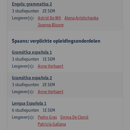
Engels: grammatica 2
3
studiepunten
2E SEM
Lesgever(s):
Astrid De Wit
Alena Anishchanka
Joanna Bloore
Spaans: verplichte opleidingsonderdelen
Gramática española 1
3
studiepunten
1E SEM
Lesgever(s):
Anne Verhaert
Gramática española 2
3
studiepunten
2E SEM
Lesgever(s):
Anne Verhaert
Lengua Española 1
6
studiepunten
1E SEM
Lesgever(s):
Pedro Gras
Emma De Clerck
Patricia Galiana