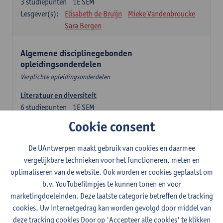
3
studiepunten
1E SEM
Lesgever(s):
Elisabeth de Bruijn
Mieke Vandenbroucke
Sara Bergen
Algemene disciplinegebonden
opleidingsonderdelen
Verplichte opleidingsonderdelen
Literatuur en diversiteit
6
studiepunten
1E SEM
Lesgever(s):
Remco Sleiderink
Cookie consent
Inleiding tot de algemene taalwetenschap
De UAntwerpen maakt gebruik van cookies en daarmee
3
studiepunten
2E SEM
vergelijkbare technieken voor het functioneren, meten en
Lesgever(s):
Astrid De Wit
Peter Petré
optimaliseren van de website. Ook worden er cookies geplaatst om
b.v. YouTubefilmpjes te kunnen tonen en voor
Engels: verplichte opleidingsonderdelen
marketingdoeleinden. Deze laatste categorie betreffen de tracking
cookies. Uw internetgedrag kan worden gevolgd door middel van
Engels: taalbeheersing 1
deze tracking cookies Door op 'Accepteer alle cookies' te klikken
3
studiepunten
1E SEM