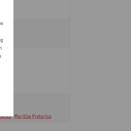
om
ng
n
n
oulle
hanka
Marilize Pretorius