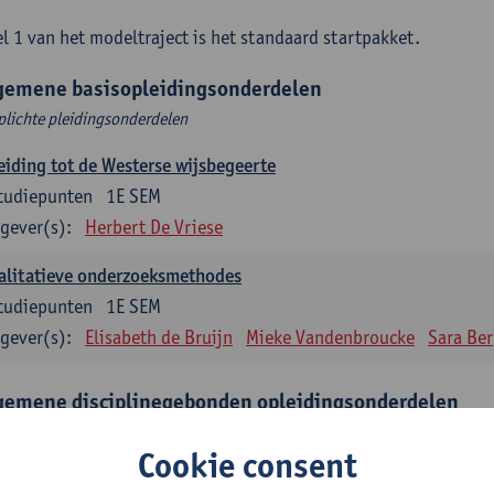
l 1 van het modeltraject is het standaard startpakket.
gemene basisopleidingsonderdelen
plichte pleidingsonderdelen
eiding tot de Westerse wijsbegeerte
tudiepunten
1E SEM
gever(s):
Herbert De Vriese
alitatieve onderzoeksmethodes
tudiepunten
1E SEM
gever(s):
Elisabeth de Bruijn
Mieke Vandenbroucke
Sara Be
gemene disciplinegebonden opleidingsonderdelen
plichte opleidingsonderdelen
Cookie consent
eratuur en diversiteit