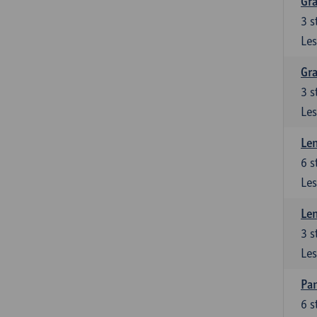
Gra
3
s
Les
Gra
3
s
Les
Le
6
s
Les
Le
3
s
Les
Pan
6
s