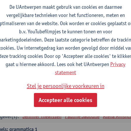
tudiepunten
1E SEM
De UAntwerpen maakt gebruik van cookies en daarmee
gever(s):
Remco Sleiderink
vergelijkbare technieken voor het functioneren, meten en
ptimaliseren van de website. Ook worden er cookies geplaatst 
eiding tot de algemene taalwetenschap
b.v. YouTubefilmpjes te kunnen tonen en voor
tudiepunten
2E SEM
arketingdoeleinden. Deze laatste categorie betreffen de tracki
gever(s):
Astrid De Wit
Peter Petré
cookies. Uw internetgedrag kan worden gevolgd door middel va
deze tracking cookies Door op 'Accepteer alle cookies' te klikke
gels: verplichte opleidingsonderdelen
gaat u hiermee akkoord. Lees ook het UAntwerpen
Privacy
els: taalbeheersing 1
statement
tudiepunten
1E SEM
Stel je persoonlijke voorkeuren in
gever(s):
Marilize Pretorius
Alena Anishchanka
Pauline Jad
Accepteer alle cookies
els: Taalbeheersing 2
tudiepunten
2E SEM
gever(s):
Jennifer Thewissen
Pauline Jadoulle
Alena Anishc
els: grammatica 1