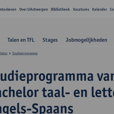
ntenleven
Over UAntwerpen
Bibliotheek
Vacatures
Kalender
Co
Talen en TFL
Stages
Jobmogelijkheden
helor
Studieprogramma
tudieprogramma va
chelor taal- en let
ngels-Spaans