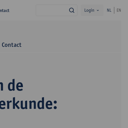
Login
ntact
NL
EN
zoek
Contact
n de
terkunde: