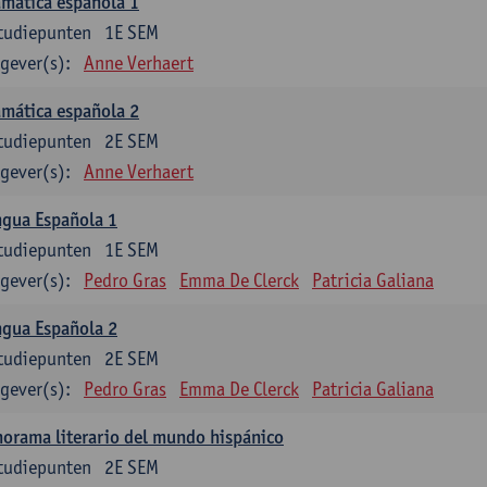
mática española 1
tudiepunten
1E SEM
gever(s):
Anne Verhaert
mática española 2
tudiepunten
2E SEM
gever(s):
Anne Verhaert
ngua Española 1
tudiepunten
1E SEM
gever(s):
Pedro Gras
Emma De Clerck
Patricia Galiana
ngua Española 2
tudiepunten
2E SEM
gever(s):
Pedro Gras
Emma De Clerck
Patricia Galiana
orama literario del mundo hispánico
tudiepunten
2E SEM