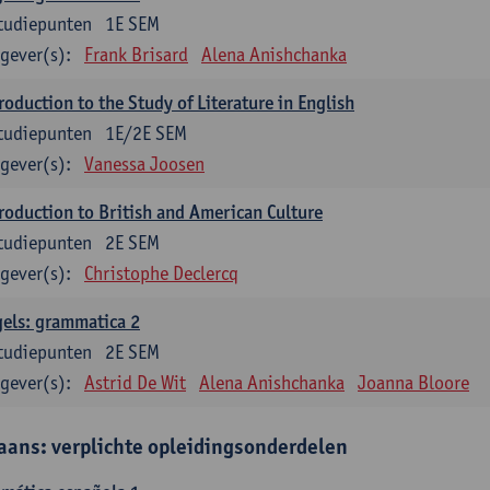
tudiepunten
1E SEM
gever(s):
Frank Brisard
Alena Anishchanka
roduction to the Study of Literature in English
tudiepunten
1E/2E SEM
gever(s):
Vanessa Joosen
roduction to British and American Culture
tudiepunten
2E SEM
gever(s):
Christophe Declercq
els: grammatica 2
tudiepunten
2E SEM
gever(s):
Astrid De Wit
Alena Anishchanka
Joanna Bloore
aans: verplichte opleidingsonderdelen