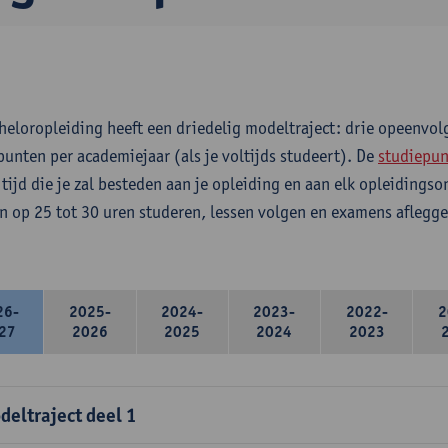
heloropleiding heeft een driedelig modeltraject: drie opeenvo
punten per academiejaar (als je voltijds studeert). De
studiepun
 tijd die je zal besteden aan je opleiding en aan elk opleidings
n op 25 tot 30 uren studeren, lessen volgen en examens aflegge
26-
2025-
2024-
2023-
2022-
2
27
2026
2025
2024
2023
deltraject deel 1