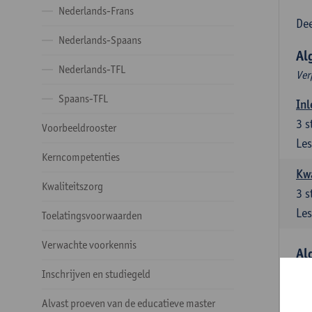
Nederlands-Frans
Dee
Nederlands-Spaans
Al
Nederlands-TFL
Ver
Spaans-TFL
Inl
3
s
Voorbeeldrooster
Les
Kerncompetenties
Kw
Kwaliteitszorg
3
s
Les
Toelatingsvoorwaarden
Verwachte voorkennis
Al
Ver
Inschrijven en studiegeld
Lit
Alvast proeven van de educatieve master