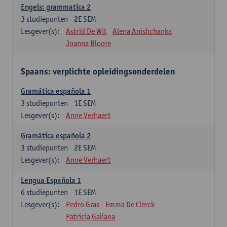
Engels: grammatica 2
3
studiepunten
2E SEM
Lesgever(s):
Astrid De Wit
Alena Anishchanka
Joanna Bloore
Spaans: verplichte opleidingsonderdelen
Gramática española 1
3
studiepunten
1E SEM
Lesgever(s):
Anne Verhaert
Gramática española 2
3
studiepunten
2E SEM
Lesgever(s):
Anne Verhaert
Lengua Española 1
6
studiepunten
1E SEM
Lesgever(s):
Pedro Gras
Emma De Clerck
Patricia Galiana