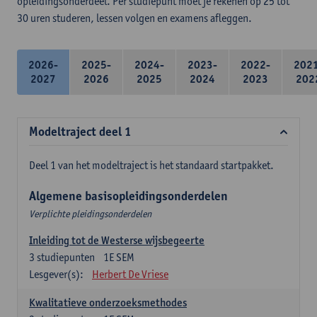
opleidingsonderdeel. Per studiepunt moet je rekenen op 25 tot
30 uren studeren, lessen volgen en examens afleggen.
2026-
2025-
2024-
2023-
2022-
202
2027
2026
2025
2024
2023
202
Modeltraject deel 1
Deel 1 van het modeltraject is het standaard startpakket.
Algemene basisopleidingsonderdelen
Verplichte pleidingsonderdelen
Inleiding tot de Westerse wijsbegeerte
3
studiepunten
1E SEM
Lesgever(s):
Herbert De Vriese
Kwalitatieve onderzoeksmethodes