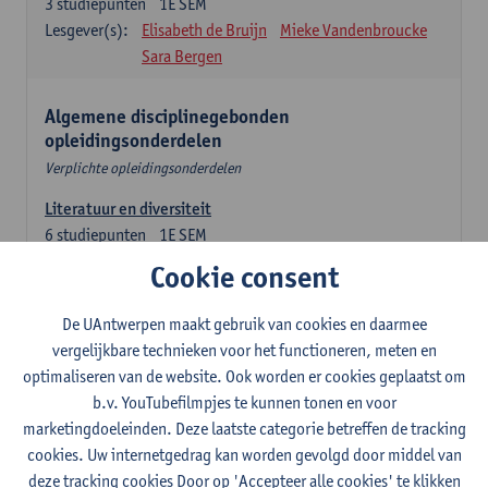
3
studiepunten
1E SEM
Lesgever(s):
Elisabeth de Bruijn
Mieke Vandenbroucke
Sara Bergen
Algemene disciplinegebonden
opleidingsonderdelen
Verplichte opleidingsonderdelen
Literatuur en diversiteit
6
studiepunten
1E SEM
Lesgever(s):
Remco Sleiderink
Cookie consent
Inleiding tot de algemene taalwetenschap
De UAntwerpen maakt gebruik van cookies en daarmee
3
studiepunten
2E SEM
vergelijkbare technieken voor het functioneren, meten en
Lesgever(s):
Astrid De Wit
Peter Petré
optimaliseren van de website. Ook worden er cookies geplaatst om
b.v. YouTubefilmpjes te kunnen tonen en voor
Engels: verplichte opleidingsonderdelen
marketingdoeleinden. Deze laatste categorie betreffen de tracking
cookies. Uw internetgedrag kan worden gevolgd door middel van
Engels: taalbeheersing 1
deze tracking cookies Door op 'Accepteer alle cookies' te klikken
3
studiepunten
1E SEM