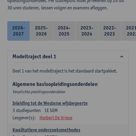
opleidingsonderdeel. Per studiepunt moet je rekenen op 25 tot
30 uren studeren, lessen volgen en examens afleggen.
2026-
2025-
2024-
2023-
2022-
202
2027
2026
2025
2024
2023
202
Modeltraject deel 1
Deel 1 van het modeltraject is het standaard startpakket.
Algemene basisopleidingsonderdelen
Verplichte pleidingsonderdelen
Inleiding tot de Westerse wijsbegeerte
3
studiepunten
1E SEM
Lesgever(s):
Herbert De Vriese
Kwalitatieve onderzoeksmethodes