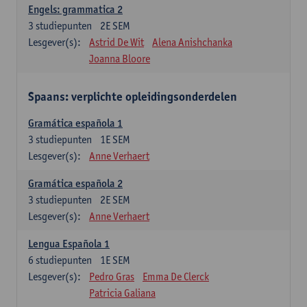
Engels: grammatica 2
3
studiepunten
2E SEM
Lesgever(s):
Astrid De Wit
Alena Anishchanka
Joanna Bloore
Spaans: verplichte opleidingsonderdelen
Gramática española 1
3
studiepunten
1E SEM
Lesgever(s):
Anne Verhaert
Gramática española 2
3
studiepunten
2E SEM
Lesgever(s):
Anne Verhaert
Lengua Española 1
6
studiepunten
1E SEM
Lesgever(s):
Pedro Gras
Emma De Clerck
Patricia Galiana