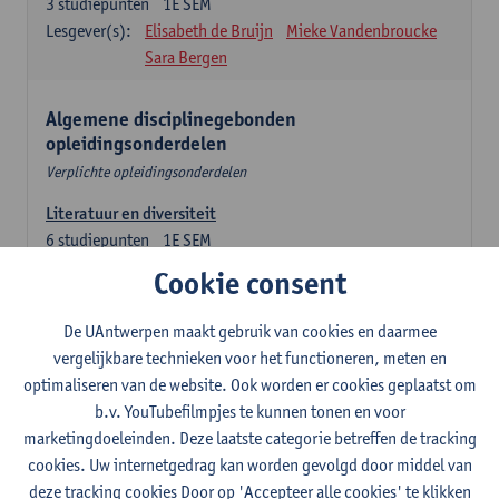
3
studiepunten
1E SEM
Lesgever(s):
Elisabeth de Bruijn
Mieke Vandenbroucke
Sara Bergen
Algemene disciplinegebonden
opleidingsonderdelen
Verplichte opleidingsonderdelen
Literatuur en diversiteit
6
studiepunten
1E SEM
Lesgever(s):
Remco Sleiderink
Cookie consent
Inleiding tot de algemene taalwetenschap
De UAntwerpen maakt gebruik van cookies en daarmee
3
studiepunten
2E SEM
vergelijkbare technieken voor het functioneren, meten en
Lesgever(s):
Astrid De Wit
Peter Petré
optimaliseren van de website. Ook worden er cookies geplaatst om
b.v. YouTubefilmpjes te kunnen tonen en voor
Engels: verplichte opleidingsonderdelen
marketingdoeleinden. Deze laatste categorie betreffen de tracking
cookies. Uw internetgedrag kan worden gevolgd door middel van
Engels: taalbeheersing 1
deze tracking cookies Door op 'Accepteer alle cookies' te klikken
3
studiepunten
1E SEM