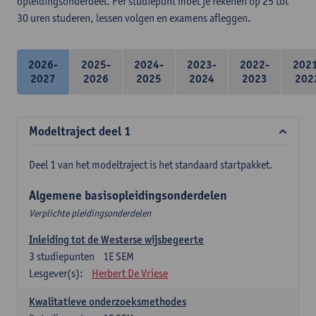
opleidingsonderdeel. Per studiepunt moet je rekenen op 25 tot
30 uren studeren, lessen volgen en examens afleggen.
2026-
2025-
2024-
2023-
2022-
202
2027
2026
2025
2024
2023
202
Modeltraject deel 1
Deel 1 van het modeltraject is het standaard startpakket.
Algemene basisopleidingsonderdelen
Verplichte pleidingsonderdelen
Inleiding tot de Westerse wijsbegeerte
3
studiepunten
1E SEM
Lesgever(s):
Herbert De Vriese
Kwalitatieve onderzoeksmethodes