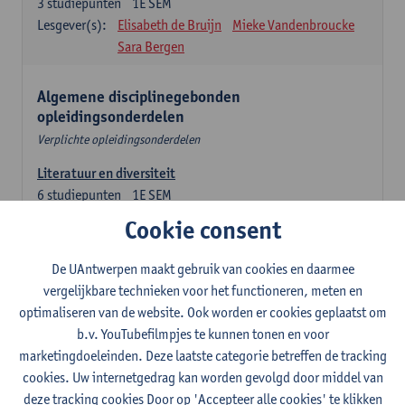
3
studiepunten
1E SEM
Lesgever(s):
Elisabeth de Bruijn
Mieke Vandenbroucke
Sara Bergen
Algemene disciplinegebonden
opleidingsonderdelen
Verplichte opleidingsonderdelen
Literatuur en diversiteit
6
studiepunten
1E SEM
Lesgever(s):
Remco Sleiderink
Cookie consent
Inleiding tot de algemene taalwetenschap
De UAntwerpen maakt gebruik van cookies en daarmee
3
studiepunten
2E SEM
vergelijkbare technieken voor het functioneren, meten en
Lesgever(s):
Astrid De Wit
Peter Petré
optimaliseren van de website. Ook worden er cookies geplaatst om
b.v. YouTubefilmpjes te kunnen tonen en voor
Engels: verplichte opleidingsonderdelen
marketingdoeleinden. Deze laatste categorie betreffen de tracking
cookies. Uw internetgedrag kan worden gevolgd door middel van
Engels: taalbeheersing 1
deze tracking cookies Door op 'Accepteer alle cookies' te klikken
3
studiepunten
1E SEM