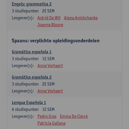
Engels: grammatica 2
3
studiepunten
2E SEM
Lesgever(s):
Astrid De Wit
Alena Anishchanka
Joanna Bloore
Spaans: verplichte opleidingsonderdelen
Gramática española 1
3
studiepunten
1E SEM
Lesgever(s):
Anne Verhaert
Gramática española 2
3
studiepunten
2E SEM
Lesgever(s):
Anne Verhaert
Lengua Española 1
6
studiepunten
1E SEM
Lesgever(s):
Pedro Gras
Emma De Clerck
Patricia Galiana