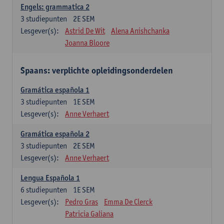
Engels: grammatica 2
3
studiepunten
2E SEM
Lesgever(s):
Astrid De Wit
Alena Anishchanka
Joanna Bloore
Spaans: verplichte opleidingsonderdelen
Gramática española 1
3
studiepunten
1E SEM
Lesgever(s):
Anne Verhaert
Gramática española 2
3
studiepunten
2E SEM
Lesgever(s):
Anne Verhaert
Lengua Española 1
6
studiepunten
1E SEM
Lesgever(s):
Pedro Gras
Emma De Clerck
Patricia Galiana