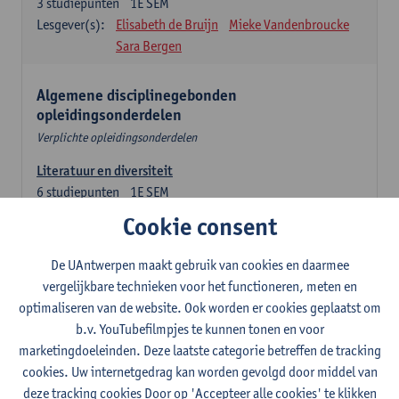
3
studiepunten
1E SEM
Lesgever(s):
Elisabeth de Bruijn
Mieke Vandenbroucke
Sara Bergen
Algemene disciplinegebonden
opleidingsonderdelen
Verplichte opleidingsonderdelen
Literatuur en diversiteit
6
studiepunten
1E SEM
Lesgever(s):
Remco Sleiderink
Cookie consent
Inleiding tot de algemene taalwetenschap
De UAntwerpen maakt gebruik van cookies en daarmee
3
studiepunten
2E SEM
vergelijkbare technieken voor het functioneren, meten en
Lesgever(s):
Astrid De Wit
Peter Petré
optimaliseren van de website. Ook worden er cookies geplaatst om
b.v. YouTubefilmpjes te kunnen tonen en voor
Engels: verplichte opleidingsonderdelen
marketingdoeleinden. Deze laatste categorie betreffen de tracking
cookies. Uw internetgedrag kan worden gevolgd door middel van
Engels: taalbeheersing 1
deze tracking cookies Door op 'Accepteer alle cookies' te klikken
3
studiepunten
1E SEM