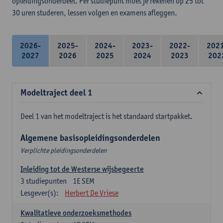
opleidingsonderdeel. Per studiepunt moet je rekenen op 25 tot
30 uren studeren, lessen volgen en examens afleggen.
2026-
2025-
2024-
2023-
2022-
202
2027
2026
2025
2024
2023
202
Modeltraject deel 1
Deel 1 van het modeltraject is het standaard startpakket.
Algemene basisopleidingsonderdelen
Verplichte pleidingsonderdelen
Inleiding tot de Westerse wijsbegeerte
3
studiepunten
1E SEM
Lesgever(s):
Herbert De Vriese
Kwalitatieve onderzoeksmethodes