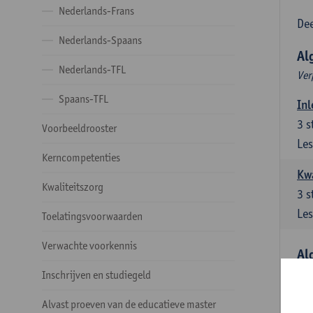
Nederlands-Frans
Dee
Nederlands-Spaans
Al
Nederlands-TFL
Ver
Spaans-TFL
Inl
3
s
Voorbeeldrooster
Les
Kerncompetenties
Kw
Kwaliteitszorg
3
s
Les
Toelatingsvoorwaarden
Verwachte voorkennis
Al
Ver
Inschrijven en studiegeld
Lit
Alvast proeven van de educatieve master