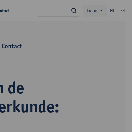
Login
ntact
NL
EN
zoek
Contact
n de
terkunde: