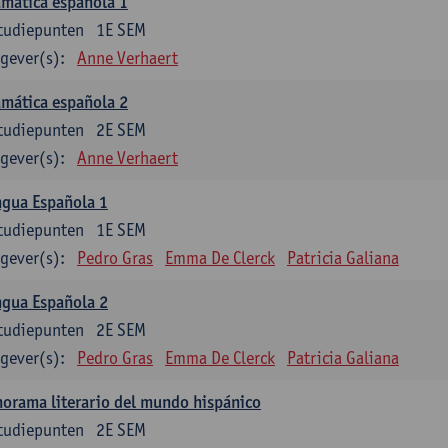
mática española 1
tudiepunten
1E SEM
gever(s):
Anne Verhaert
mática española 2
tudiepunten
2E SEM
gever(s):
Anne Verhaert
ngua Española 1
tudiepunten
1E SEM
gever(s):
Pedro Gras
Emma De Clerck
Patricia Galiana
ngua Española 2
tudiepunten
2E SEM
gever(s):
Pedro Gras
Emma De Clerck
Patricia Galiana
orama literario del mundo hispánico
tudiepunten
2E SEM