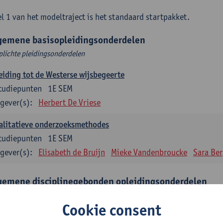
l 1 van het modeltraject is het standaard startpakket.
gemene basisopleidingsonderdelen
plichte pleidingsonderdelen
eiding tot de Westerse wijsbegeerte
tudiepunten
1E SEM
gever(s):
Herbert De Vriese
alitatieve onderzoeksmethodes
tudiepunten
1E SEM
gever(s):
Elisabeth de Bruijn
Mieke Vandenbroucke
Sara Be
gemene disciplinegebonden opleidingsonderdelen
plichte opleidingsonderdelen
Cookie consent
eratuur en diversiteit