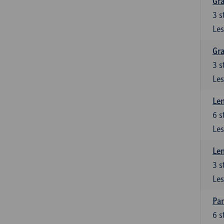
Gra
3
s
Les
Gra
3
s
Les
Le
6
s
Les
Le
3
s
Les
Pan
6
s