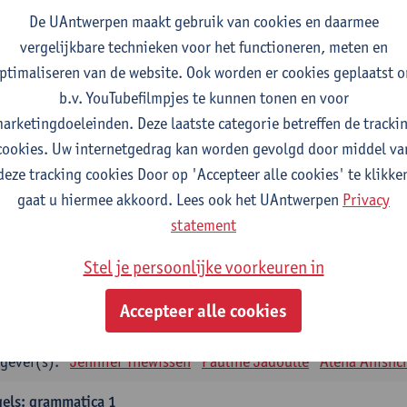
tudiepunten
1E SEM
De UAntwerpen maakt gebruik van cookies en daarmee
gever(s):
Remco Sleiderink
vergelijkbare technieken voor het functioneren, meten en
ptimaliseren van de website. Ook worden er cookies geplaatst 
eiding tot de algemene taalwetenschap
b.v. YouTubefilmpjes te kunnen tonen en voor
tudiepunten
2E SEM
arketingdoeleinden. Deze laatste categorie betreffen de tracki
gever(s):
Astrid De Wit
Peter Petré
cookies. Uw internetgedrag kan worden gevolgd door middel va
deze tracking cookies Door op 'Accepteer alle cookies' te klikke
gels: verplichte opleidingsonderdelen
gaat u hiermee akkoord. Lees ook het UAntwerpen
Privacy
els: taalbeheersing 1
statement
tudiepunten
1E SEM
Stel je persoonlijke voorkeuren in
gever(s):
Marilize Pretorius
Alena Anishchanka
Pauline Jad
Accepteer alle cookies
els: Taalbeheersing 2
tudiepunten
2E SEM
gever(s):
Jennifer Thewissen
Pauline Jadoulle
Alena Anishc
els: grammatica 1