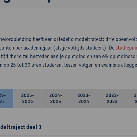
heloropleiding heeft een driedelig modeltraject: drie opeenvo
punten per academiejaar (als je voltijds studeert). De
studiepun
 tijd die je zal besteden aan je opleiding en aan elk opleidings
n op 25 tot 30 uren studeren, lessen volgen en examens aflegge
26-
2025-
2024-
2023-
2022-
2
27
2026
2025
2024
2023
deltraject deel 1