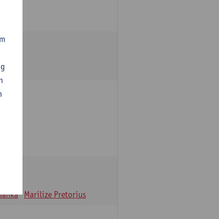
om
ng
n
n
oulle
hanka
Marilize Pretorius