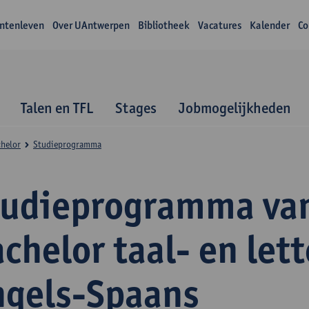
ntenleven
Over UAntwerpen
Bibliotheek
Vacatures
Kalender
Co
Talen en TFL
Stages
Jobmogelijkheden
helor
Studieprogramma
tudieprogramma va
chelor taal- en let
ngels-Spaans