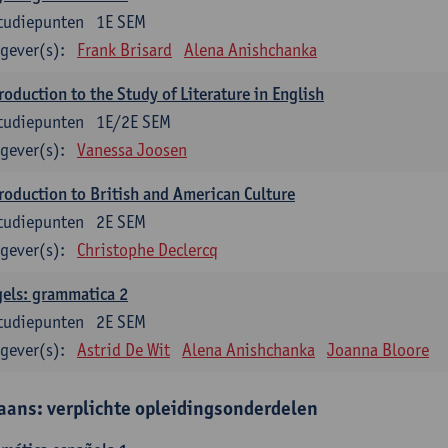
tudiepunten
1E SEM
gever(s):
Frank Brisard
Alena Anishchanka
roduction to the Study of Literature in English
tudiepunten
1E/2E SEM
gever(s):
Vanessa Joosen
roduction to British and American Culture
tudiepunten
2E SEM
gever(s):
Christophe Declercq
els: grammatica 2
tudiepunten
2E SEM
gever(s):
Astrid De Wit
Alena Anishchanka
Joanna Bloore
aans: verplichte opleidingsonderdelen