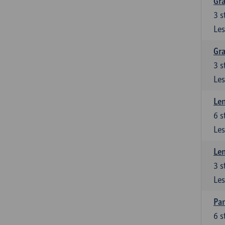
Gra
3
s
Les
Gra
3
s
Les
Le
6
s
Les
Le
3
s
Les
Pan
6
s