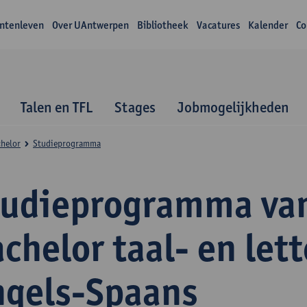
ntenleven
Over UAntwerpen
Bibliotheek
Vacatures
Kalender
Co
Talen en TFL
Stages
Jobmogelijkheden
helor
Studieprogramma
tudieprogramma va
chelor taal- en let
ngels-Spaans