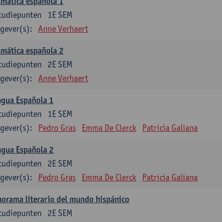
mática española 1
tudiepunten
1E SEM
gever(s):
Anne Verhaert
mática española 2
tudiepunten
2E SEM
gever(s):
Anne Verhaert
ngua Española 1
tudiepunten
1E SEM
gever(s):
Pedro Gras
Emma De Clerck
Patricia Galiana
ngua Española 2
tudiepunten
2E SEM
gever(s):
Pedro Gras
Emma De Clerck
Patricia Galiana
orama literario del mundo hispánico
tudiepunten
2E SEM