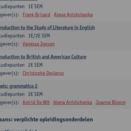
tudiepunten
1E SEM
gever(s):
Frank Brisard
Alena Anishchanka
roduction to the Study of Literature in English
tudiepunten
1E/2E SEM
gever(s):
Vanessa Joosen
roduction to British and American Culture
tudiepunten
2E SEM
gever(s):
Christophe Declercq
els: grammatica 2
tudiepunten
2E SEM
gever(s):
Astrid De Wit
Alena Anishchanka
Joanna Bloore
aans: verplichte opleidingsonderdelen