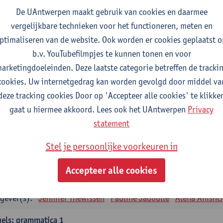
tudiepunten
1E SEM
De UAntwerpen maakt gebruik van cookies en daarmee
gever(s):
Remco Sleiderink
vergelijkbare technieken voor het functioneren, meten en
ptimaliseren van de website. Ook worden er cookies geplaatst 
eiding tot de algemene taalwetenschap
b.v. YouTubefilmpjes te kunnen tonen en voor
tudiepunten
2E SEM
arketingdoeleinden. Deze laatste categorie betreffen de tracki
gever(s):
Astrid De Wit
Peter Petré
cookies. Uw internetgedrag kan worden gevolgd door middel va
deze tracking cookies Door op 'Accepteer alle cookies' te klikke
gels: verplichte opleidingsonderdelen
gaat u hiermee akkoord. Lees ook het UAntwerpen
Privacy
els: taalbeheersing 1
statement
tudiepunten
1E SEM
Stel je persoonlijke voorkeuren in
gever(s):
Marilize Pretorius
Alena Anishchanka
Pauline Jad
Accepteer alle cookies
els: Taalbeheersing 2
tudiepunten
2E SEM
gever(s):
Jennifer Thewissen
Pauline Jadoulle
Alena Anishc
els: grammatica 1