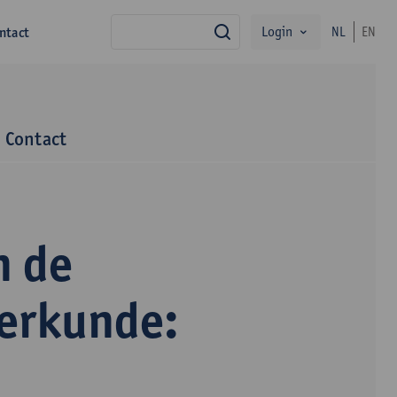
Login
ntact
NL
EN
zoek
Contact
n de
terkunde: