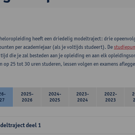
heloropleiding heeft een driedelig modeltraject: drie opeenvo
punten per academiejaar (als je voltijds studeert). De
studiepun
 tijd die je zal besteden aan je opleiding en aan elk opleidings
n op 25 tot 30 uren studeren, lessen volgen en examens aflegge
26-
2025-
2024-
2023-
2022-
2
27
2026
2025
2024
2023
deltraject deel 1