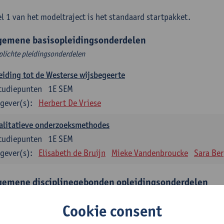
l 1 van het modeltraject is het standaard startpakket.
gemene basisopleidingsonderdelen
plichte pleidingsonderdelen
eiding tot de Westerse wijsbegeerte
tudiepunten
1E SEM
gever(s):
Herbert De Vriese
alitatieve onderzoeksmethodes
tudiepunten
1E SEM
gever(s):
Elisabeth de Bruijn
Mieke Vandenbroucke
Sara Be
gemene disciplinegebonden opleidingsonderdelen
plichte opleidingsonderdelen
Cookie consent
eratuur en diversiteit