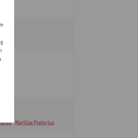
om
ng
n
n
oulle
hanka
Marilize Pretorius