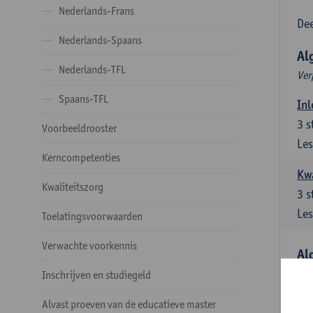
Nederlands-Frans
Dee
Nederlands-Spaans
Al
Nederlands-TFL
Ver
Spaans-TFL
Inl
3
s
Voorbeeldrooster
Les
Kerncompetenties
Kw
Kwaliteitszorg
3
s
Les
Toelatingsvoorwaarden
Verwachte voorkennis
Al
Ver
Inschrijven en studiegeld
Lit
Alvast proeven van de educatieve master