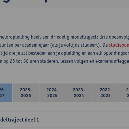
heloropleiding heeft een driedelig modeltraject: drie opeenvo
punten per academiejaar (als je voltijds studeert). De
studiepun
 tijd die je zal besteden aan je opleiding en aan elk opleidings
n op 25 tot 30 uren studeren, lessen volgen en examens aflegge
26-
2025-
2024-
2023-
2022-
2
27
2026
2025
2024
2023
deltraject deel 1