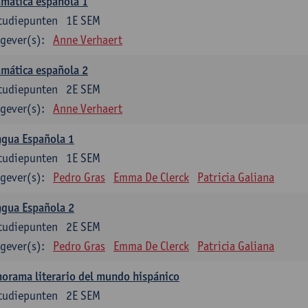
mática española 1
tudiepunten
1E SEM
gever(s):
Anne Verhaert
mática española 2
tudiepunten
2E SEM
gever(s):
Anne Verhaert
ngua Española 1
tudiepunten
1E SEM
gever(s):
Pedro Gras
Emma De Clerck
Patricia Galiana
ngua Española 2
tudiepunten
2E SEM
gever(s):
Pedro Gras
Emma De Clerck
Patricia Galiana
orama literario del mundo hispánico
tudiepunten
2E SEM