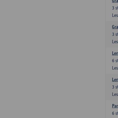
Gra
3
s
Les
Gra
3
s
Les
Le
6
s
Les
Le
3
s
Les
Pan
6
s