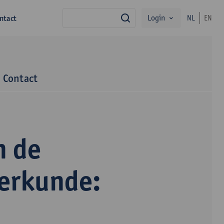
Login
ntact
NL
EN
zoek
Contact
n de
terkunde: