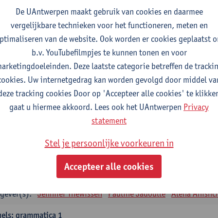
tudiepunten
1E SEM
De UAntwerpen maakt gebruik van cookies en daarmee
gever(s):
Remco Sleiderink
vergelijkbare technieken voor het functioneren, meten en
ptimaliseren van de website. Ook worden er cookies geplaatst 
eiding tot de algemene taalwetenschap
b.v. YouTubefilmpjes te kunnen tonen en voor
tudiepunten
2E SEM
arketingdoeleinden. Deze laatste categorie betreffen de tracki
gever(s):
Astrid De Wit
Peter Petré
cookies. Uw internetgedrag kan worden gevolgd door middel va
deze tracking cookies Door op 'Accepteer alle cookies' te klikke
gels: verplichte opleidingsonderdelen
gaat u hiermee akkoord. Lees ook het UAntwerpen
Privacy
els: taalbeheersing 1
statement
tudiepunten
1E SEM
Stel je persoonlijke voorkeuren in
gever(s):
Marilize Pretorius
Alena Anishchanka
Pauline Jad
Accepteer alle cookies
els: Taalbeheersing 2
tudiepunten
2E SEM
gever(s):
Jennifer Thewissen
Pauline Jadoulle
Alena Anishc
els: grammatica 1