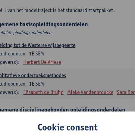
l 1 van het modeltraject is het standaard startpakket.
gemene basisopleidingsonderdelen
plichte pleidingsonderdelen
eiding tot de Westerse wijsbegeerte
tudiepunten
1E SEM
gever(s):
Herbert De Vriese
alitatieve onderzoeksmethodes
tudiepunten
1E SEM
gever(s):
Elisabeth de Bruijn
Mieke Vandenbroucke
Sara Be
gemene disciplinegebonden opleidingsonderdelen
plichte opleidingsonderdelen
Cookie consent
eratuur en diversiteit