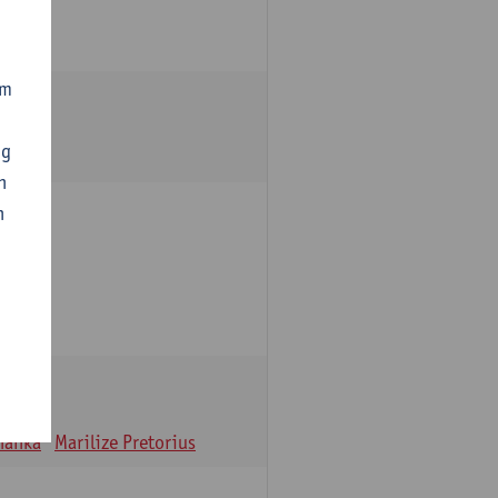
om
ng
n
n
oulle
hanka
Marilize Pretorius