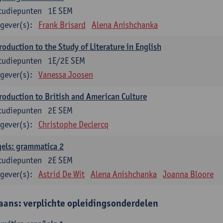
tudiepunten
1E SEM
gever(s):
Frank Brisard
Alena Anishchanka
roduction to the Study of Literature in English
tudiepunten
1E/2E SEM
gever(s):
Vanessa Joosen
roduction to British and American Culture
tudiepunten
2E SEM
gever(s):
Christophe Declercq
els: grammatica 2
tudiepunten
2E SEM
gever(s):
Astrid De Wit
Alena Anishchanka
Joanna Bloore
aans: verplichte opleidingsonderdelen