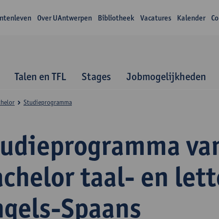
ntenleven
Over UAntwerpen
Bibliotheek
Vacatures
Kalender
Co
Talen en TFL
Stages
Jobmogelijkheden
helor
Studieprogramma
tudieprogramma va
chelor taal- en let
ngels-Spaans