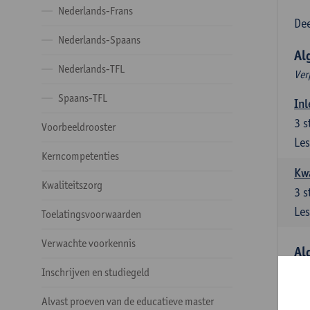
Nederlands-Frans
Dee
Nederlands-Spaans
Al
Nederlands-TFL
Ver
Spaans-TFL
Inl
3
s
Voorbeeldrooster
Les
Kerncompetenties
Kw
Kwaliteitszorg
3
s
Les
Toelatingsvoorwaarden
Verwachte voorkennis
Al
Ver
Inschrijven en studiegeld
Lit
Alvast proeven van de educatieve master