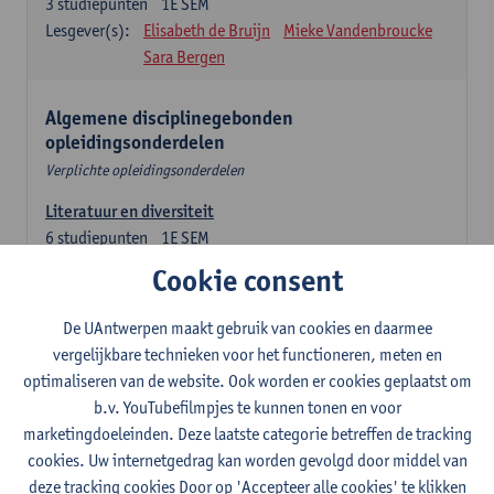
3
studiepunten
1E SEM
Lesgever(s):
Elisabeth de Bruijn
Mieke Vandenbroucke
Sara Bergen
Algemene disciplinegebonden
opleidingsonderdelen
Verplichte opleidingsonderdelen
Literatuur en diversiteit
6
studiepunten
1E SEM
Lesgever(s):
Remco Sleiderink
Cookie consent
Inleiding tot de algemene taalwetenschap
De UAntwerpen maakt gebruik van cookies en daarmee
3
studiepunten
2E SEM
vergelijkbare technieken voor het functioneren, meten en
Lesgever(s):
Astrid De Wit
Peter Petré
optimaliseren van de website. Ook worden er cookies geplaatst om
b.v. YouTubefilmpjes te kunnen tonen en voor
Engels: verplichte opleidingsonderdelen
marketingdoeleinden. Deze laatste categorie betreffen de tracking
cookies. Uw internetgedrag kan worden gevolgd door middel van
Engels: taalbeheersing 1
deze tracking cookies Door op 'Accepteer alle cookies' te klikken
3
studiepunten
1E SEM