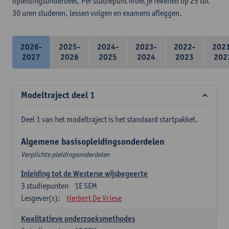
opleidingsonderdeel. Per studiepunt moet je rekenen op 25 tot
30 uren studeren, lessen volgen en examens afleggen.
2026-
2025-
2024-
2023-
2022-
202
2027
2026
2025
2024
2023
202
Modeltraject deel 1
Deel 1 van het modeltraject is het standaard startpakket.
Algemene basisopleidingsonderdelen
Verplichte pleidingsonderdelen
Inleiding tot de Westerse wijsbegeerte
3
studiepunten
1E SEM
Lesgever(s):
Herbert De Vriese
Kwalitatieve onderzoeksmethodes