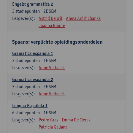
Engels: grammatica 2
3
studiepunten
2E SEM
Lesgever(s):
Astrid De Wit
Alena Anishchanka
Joanna Bloore
Spaans: verplichte opleidingsonderdelen
Gramática española 1
3
studiepunten
1E SEM
Lesgever(s):
Anne Verhaert
Gramática española 2
3
studiepunten
2E SEM
Lesgever(s):
Anne Verhaert
Lengua Española 1
6
studiepunten
1E SEM
Lesgever(s):
Pedro Gras
Emma De Clerck
Patricia Galiana