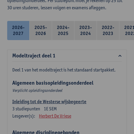
opleidingsonderdeel. Per studiepunt moet je rekenen op 25 tot
30 uren studeren, lessen volgen en examens afleggen.
2026-
2025-
2024-
2023-
2022-
202
2027
2026
2025
2024
2023
202
Modeltraject deel 1
Deel 1 van het modeltraject is het standaard startpakket.
Algemeen basisopleidingsonderdeel
Verplicht opleidingsonderdeel
Inleiding tot de Westerse wijsbegeerte
3
studiepunten
1E SEM
Lesgever(s):
Herbert De Vriese
Algemene disciplinegebonden