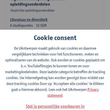
opleidingsonderdelen
Verplichte opleidingsonderdelen
Literatuur en diversiteit
6
studiepunten
1E SEM
Lesgever(s):
Remco Sleiderink
Cookie consent
Inleiding tot de algemene taalwetenschap
3
studiepunten
2E SEM
De UAntwerpen maakt gebruik van cookies en daarmee
Lesgever(s):
Astrid De Wit
Peter Petré
vergelijkbare technieken voor het functioneren, meten en
optimaliseren van de website. Ook worden er cookies geplaatst om
b.v. YouTubefilmpjes te kunnen tonen en voor
Engels: verplichte opleidingsonderdelen
marketingdoeleinden. Deze laatste categorie betreffen de tracking
Engels: taalbeheersing 1
cookies. Uw internetgedrag kan worden gevolgd door middel van
3
studiepunten
1E SEM
deze tracking cookies Door op 'Accepteer alle cookies' te klikken
Lesgever(s):
Marilize Pretorius
Alena Anishchanka
gaat u hiermee akkoord. Lees ook het UAntwerpen
Privacy
Pauline Jadoulle
statement
Engels: Taalbeheersing 2
Stel je persoonlijke voorkeuren in
3
studiepunten
2E SEM