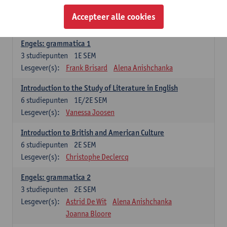
Lesgever(s):
Jennifer Thewissen
Pauline Jadoulle
Accepteer alle cookies
Alena Anishchanka
Marilize Pretorius
Engels: grammatica 1
3
studiepunten
1E SEM
Lesgever(s):
Frank Brisard
Alena Anishchanka
Introduction to the Study of Literature in English
6
studiepunten
1E/2E SEM
Lesgever(s):
Vanessa Joosen
Introduction to British and American Culture
6
studiepunten
2E SEM
Lesgever(s):
Christophe Declercq
Engels: grammatica 2
3
studiepunten
2E SEM
Lesgever(s):
Astrid De Wit
Alena Anishchanka
Joanna Bloore