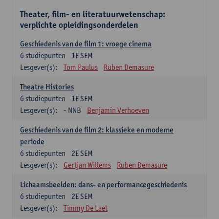
Theater, film- en literatuurwetenschap:
verplichte opleidingsonderdelen
Geschiedenis van de film 1: vroege cinema
6
studiepunten
1E SEM
Lesgever(s):
Tom Paulus
Ruben Demasure
Theatre Histories
6
studiepunten
1E SEM
Lesgever(s):
- NNB
Benjamin Verhoeven
Geschiedenis van de film 2: klassieke en moderne
periode
6
studiepunten
2E SEM
Lesgever(s):
Gertjan Willems
Ruben Demasure
Lichaamsbeelden: dans- en performancegeschiedenis
6
studiepunten
2E SEM
Lesgever(s):
Timmy De Laet