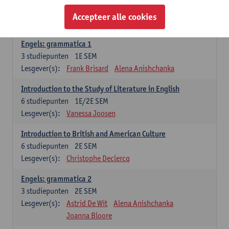
Lesgever(s):
Jennifer Thewissen
Pauline Jadoulle
Accepteer alle cookies
Alena Anishchanka
Marilize Pretorius
Engels: grammatica 1
3
studiepunten
1E SEM
Lesgever(s):
Frank Brisard
Alena Anishchanka
Introduction to the Study of Literature in English
6
studiepunten
1E/2E SEM
Lesgever(s):
Vanessa Joosen
Introduction to British and American Culture
6
studiepunten
2E SEM
Lesgever(s):
Christophe Declercq
Engels: grammatica 2
3
studiepunten
2E SEM
Lesgever(s):
Astrid De Wit
Alena Anishchanka
Joanna Bloore