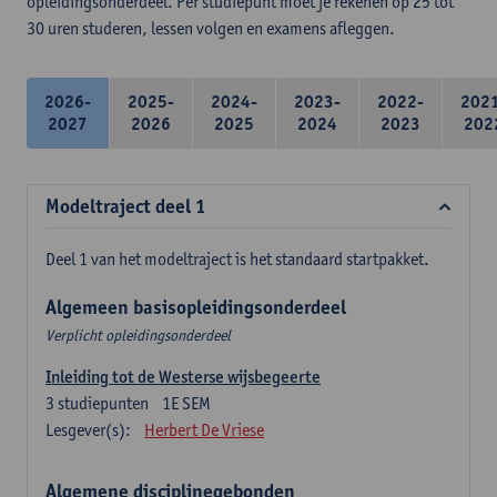
opleidingsonderdeel. Per studiepunt moet je rekenen op 25 tot
30 uren studeren, lessen volgen en examens afleggen.
2026-
2025-
2024-
2023-
2022-
202
2027
2026
2025
2024
2023
202
Modeltraject deel 1
Deel 1 van het modeltraject is het standaard startpakket.
Algemeen basisopleidingsonderdeel
Verplicht opleidingsonderdeel
Inleiding tot de Westerse wijsbegeerte
3
studiepunten
1E SEM
Lesgever(s):
Herbert De Vriese
Algemene disciplinegebonden