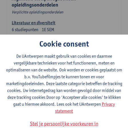
opleidingsonderdelen
Verplichte opleidingsonderdelen
Literatuur en diversiteit
6
studiepunten
1E SEM
Lesgever(s):
Remco Sleiderink
Cookie consent
Inleiding tot de algemene taalwetenschap
3
studiepunten
2E SEM
De UAntwerpen maakt gebruik van cookies en daarmee
Lesgever(s):
Astrid De Wit
Peter Petré
vergelijkbare technieken voor het functioneren, meten en
optimaliseren van de website. Ook worden er cookies geplaatst om
b.v. YouTubefilmpjes te kunnen tonen en voor
Engels: verplichte opleidingsonderdelen
marketingdoeleinden. Deze laatste categorie betreffen de tracking
Engels: taalbeheersing 1
cookies. Uw internetgedrag kan worden gevolgd door middel van
3
studiepunten
1E SEM
deze tracking cookies Door op 'Accepteer alle cookies' te klikken
Lesgever(s):
Marilize Pretorius
Alena Anishchanka
gaat u hiermee akkoord. Lees ook het UAntwerpen
Privacy
Pauline Jadoulle
statement
Engels: Taalbeheersing 2
Stel je persoonlijke voorkeuren in
3
studiepunten
2E SEM