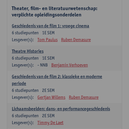
Theater, film- en literatuurwetenschap:
verplichte opleidingsonderdelen
Geschiedenis van de film 1: vroege cinema
6
studiepunten
1E SEM
Lesgever(s):
Tom Paulus
Ruben Demasure
Theatre Histories
6
studiepunten
1E SEM
Lesgever(s):
- NNB
Benjamin Verhoeven
Geschiedenis van de film 2: klassieke en moderne
periode
6
studiepunten
2E SEM
Lesgever(s):
Gertjan Willems
Ruben Demasure
Lichaamsbeelden: dans- en performancegeschiedenis
6
studiepunten
2E SEM
Lesgever(s):
Timmy De Laet