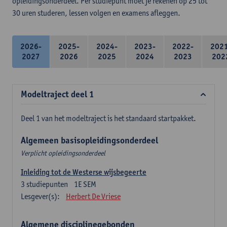
opleidingsonderdeel. Per studiepunt moet je rekenen op 25 tot
30 uren studeren, lessen volgen en examens afleggen.
2026-
2025-
2024-
2023-
2022-
202
2027
2026
2025
2024
2023
202
Modeltraject deel 1
Deel 1 van het modeltraject is het standaard startpakket.
Algemeen basisopleidingsonderdeel
Verplicht opleidingsonderdeel
Inleiding tot de Westerse wijsbegeerte
3
studiepunten
1E SEM
Lesgever(s):
Herbert De Vriese
Algemene disciplinegebonden