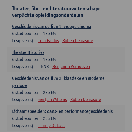
Theater, film- en literatuurwetenschap:
verplichte opleidingsonderdelen
Geschiedenis van de film 1: vroege cinema
6
studiepunten
1E SEM
Lesgever(s):
Tom Paulus
Ruben Demasure
Theatre Histories
6
studiepunten
1E SEM
Lesgever(s):
- NNB
Benjamin Verhoeven
Geschiedenis van de film 2: klassieke en moderne
periode
6
studiepunten
2E SEM
Lesgever(s):
Gertjan Willems
Ruben Demasure
Lichaamsbeelden: dans- en performancegeschiedenis
6
studiepunten
2E SEM
Lesgever(s):
Timmy De Laet