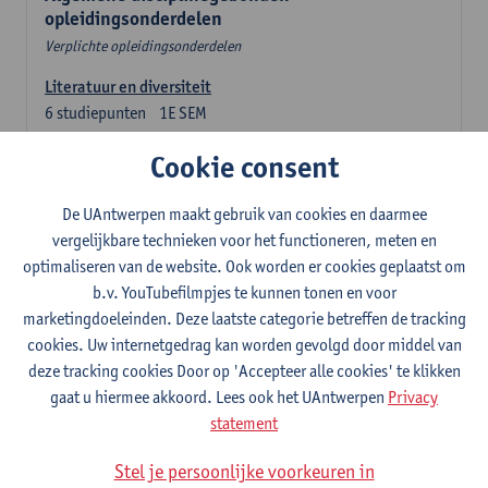
opleidingsonderdelen
Verplichte opleidingsonderdelen
Literatuur en diversiteit
6
studiepunten
1E SEM
Lesgever(s):
Remco Sleiderink
Cookie consent
Inleiding tot de algemene taalwetenschap
3
studiepunten
2E SEM
De UAntwerpen maakt gebruik van cookies en daarmee
Lesgever(s):
Astrid De Wit
Peter Petré
vergelijkbare technieken voor het functioneren, meten en
optimaliseren van de website. Ook worden er cookies geplaatst om
b.v. YouTubefilmpjes te kunnen tonen en voor
Engels: verplichte opleidingsonderdelen
marketingdoeleinden. Deze laatste categorie betreffen de tracking
Engels: taalbeheersing 1
cookies. Uw internetgedrag kan worden gevolgd door middel van
3
studiepunten
1E SEM
deze tracking cookies Door op 'Accepteer alle cookies' te klikken
Lesgever(s):
Marilize Pretorius
Alena Anishchanka
gaat u hiermee akkoord. Lees ook het UAntwerpen
Privacy
Pauline Jadoulle
statement
Engels: Taalbeheersing 2
Stel je persoonlijke voorkeuren in
3
studiepunten
2E SEM