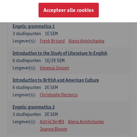
Lesgever(s):
Jennifer Thewissen
Pauline Jadoulle
Accepteer alle cookies
Alena Anishchanka
Marilize Pretorius
Engels: grammatica 1
3
studiepunten
1E SEM
Lesgever(s):
Frank Brisard
Alena Anishchanka
Introduction to the Study of Literature in English
6
studiepunten
1E/2E SEM
Lesgever(s):
Vanessa Joosen
Introduction to British and American Culture
6
studiepunten
2E SEM
Lesgever(s):
Christophe Declercq
Engels: grammatica 2
3
studiepunten
2E SEM
Lesgever(s):
Astrid De Wit
Alena Anishchanka
Joanna Bloore