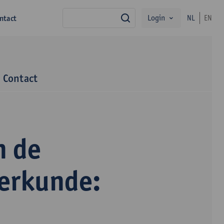
Login
ntact
NL
EN
zoek
Contact
n de
terkunde: