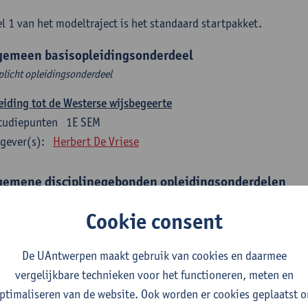
l 1 van het modeltraject is het standaard startpakket.
gemeen basisopleidingsonderdeel
plicht opleidingsonderdeel
eiding tot de Westerse wijsbegeerte
tudiepunten
1E SEM
gever(s):
Herbert De Vriese
gemene disciplinegebonden opleidingsonderdelen
plichte opleidingsonderdelen
Cookie consent
eratuur en diversiteit
tudiepunten
1E SEM
De UAntwerpen maakt gebruik van cookies en daarmee
gever(s):
Remco Sleiderink
vergelijkbare technieken voor het functioneren, meten en
ptimaliseren van de website. Ook worden er cookies geplaatst 
eiding tot de algemene taalwetenschap