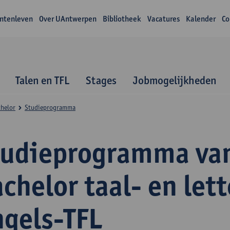
ntenleven
Over UAntwerpen
Bibliotheek
Vacatures
Kalender
Co
Talen en TFL
Stages
Jobmogelijkheden
helor
Studieprogramma
tudieprogramma va
chelor taal- en let
ngels-TFL