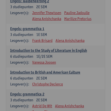
Engels: Taalbeheersing 2
3
studiepunten
2E SEM
Lesgever(s):
Jennifer Thewissen
Pauline Jadoulle
Alena Anishchanka
Marilize Pretorius
Engels: grammatica 1
3
studiepunten
1E SEM
Lesgever(s):
Frank Brisard
Alena Anishchanka
Introduction to the Study of Literature in English
6
studiepunten
1E/2E SEM
Lesgever(s):
Vanessa Joosen
Introduction to British and American Culture
6
studiepunten
2E SEM
Lesgever(s):
Christophe Declercq
Engels: grammatica 2
3
studiepunten
2E SEM
Lesgever(s):
Astrid De Wit
Alena Anishchanka