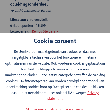
opleidingsonderdeel
Verplicht opleidingsonderdeel
Literatuur en diversiteit
6
studiepunten
1E SEM
Lesgever(s):
Remco Sleiderink
Cookie consent
Inleiding tot de algemene taalwetenschap
3
studiepunten
2E SEM
De UAntwerpen maakt gebruik van cookies en daarmee
Lesgever(s):
Astrid De Wit
Peter Petré
vergelijkbare technieken voor het functioneren, meten en
optimaliseren van de website. Ook worden er cookies geplaatst om
Nederlands: verplichte opleidingsonderdelen
b.v. YouTubefilmpjes te kunnen tonen en voor
marketingdoeleinden. Deze laatste categorie betreffen de tracking
Nederlandse taalbeheersing 1: Basisvaardigheden
cookies. Uw internetgedrag kan worden gevolgd door middel van
spreken en schrijven
deze tracking cookies Door op 'Accepteer alle cookies' te klikken
6
studiepunten
1E/2E SEM
gaat u hiermee akkoord. Lees ook het UAntwerpen
Privacy
Lesgever(s):
Sarah Bernolet
Chris De Wulf
statement
Katrien Verreyken
Stel je persoonlijke voorkeuren in
Nederlandse taalkunde 1: klank- en zinsleer