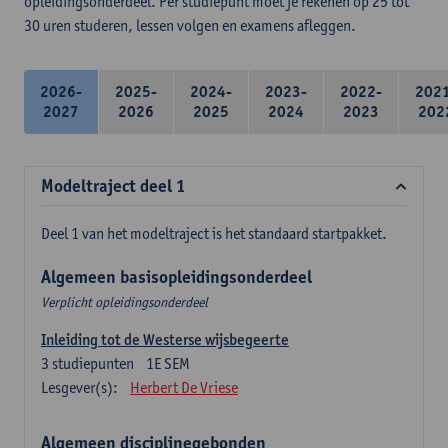
opleidingsonderdeel. Per studiepunt moet je rekenen op 25 tot
30 uren studeren, lessen volgen en examens afleggen.
2026-
2025-
2024-
2023-
2022-
202
2027
2026
2025
2024
2023
202
Modeltraject deel 1
Deel 1 van het modeltraject is het standaard startpakket.
Algemeen basisopleidingsonderdeel
Verplicht opleidingsonderdeel
Inleiding tot de Westerse wijsbegeerte
3
studiepunten
1E SEM
Lesgever(s):
Herbert De Vriese
Algemeen disciplinegebonden