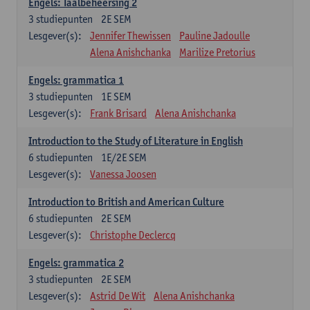
Engels: Taalbeheersing 2
3
studiepunten
2E SEM
Lesgever(s):
Jennifer Thewissen
Pauline Jadoulle
Alena Anishchanka
Marilize Pretorius
Engels: grammatica 1
3
studiepunten
1E SEM
Lesgever(s):
Frank Brisard
Alena Anishchanka
Introduction to the Study of Literature in English
6
studiepunten
1E/2E SEM
Lesgever(s):
Vanessa Joosen
Introduction to British and American Culture
6
studiepunten
2E SEM
Lesgever(s):
Christophe Declercq
Engels: grammatica 2
3
studiepunten
2E SEM
Lesgever(s):
Astrid De Wit
Alena Anishchanka