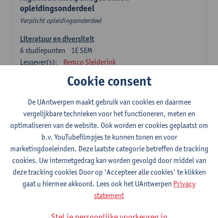
opleidingsonderdeel
Verplicht opleidingsonderdeel
Literatuur en diversiteit
6
studiepunten
1E SEM
Lesgever(s):
Remco Sleiderink
Cookie consent
Inleiding tot de algemene taalwetenschap
3
studiepunten
2E SEM
De UAntwerpen maakt gebruik van cookies en daarmee
Lesgever(s):
Astrid De Wit
Peter Petré
vergelijkbare technieken voor het functioneren, meten en
optimaliseren van de website. Ook worden er cookies geplaatst om
Nederlands: verplichte opleidingsonderdelen
b.v. YouTubefilmpjes te kunnen tonen en voor
marketingdoeleinden. Deze laatste categorie betreffen de tracking
Nederlandse taalbeheersing 1: Basisvaardigheden
cookies. Uw internetgedrag kan worden gevolgd door middel van
spreken en schrijven
deze tracking cookies Door op 'Accepteer alle cookies' te klikken
6
studiepunten
1E/2E SEM
gaat u hiermee akkoord. Lees ook het UAntwerpen
Privacy
Lesgever(s):
Sarah Bernolet
Chris De Wulf
statement
Katrien Verreyken
Stel je persoonlijke voorkeuren in
Nederlandse taalkunde 1: klank- en zinsleer