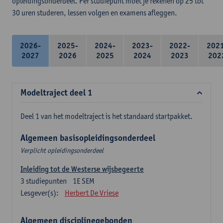
opleidingsonderdeel. Per studiepunt moet je rekenen op 25 tot
30 uren studeren, lessen volgen en examens afleggen.
2026-
2025-
2024-
2023-
2022-
202
2027
2026
2025
2024
2023
202
Modeltraject deel 1
Deel 1 van het modeltraject is het standaard startpakket.
Algemeen basisopleidingsonderdeel
Verplicht opleidingsonderdeel
Inleiding tot de Westerse wijsbegeerte
3
studiepunten
1E SEM
Lesgever(s):
Herbert De Vriese
Algemeen disciplinegebonden