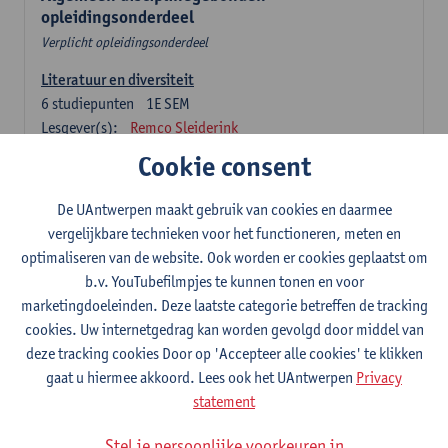
opleidingsonderdeel
Verplicht opleidingsonderdeel
Literatuur en diversiteit
6
studiepunten
1E SEM
Lesgever(s):
Remco Sleiderink
Cookie consent
Inleiding tot de algemene taalwetenschap
3
studiepunten
2E SEM
De UAntwerpen maakt gebruik van cookies en daarmee
Lesgever(s):
Astrid De Wit
Peter Petré
vergelijkbare technieken voor het functioneren, meten en
optimaliseren van de website. Ook worden er cookies geplaatst om
Nederlands: verplichte opleidingsonderdelen
b.v. YouTubefilmpjes te kunnen tonen en voor
marketingdoeleinden. Deze laatste categorie betreffen de tracking
Nederlandse taalbeheersing 1: Basisvaardigheden
cookies. Uw internetgedrag kan worden gevolgd door middel van
spreken en schrijven
deze tracking cookies Door op 'Accepteer alle cookies' te klikken
6
studiepunten
1E/2E SEM
gaat u hiermee akkoord. Lees ook het UAntwerpen
Privacy
Lesgever(s):
Sarah Bernolet
Chris De Wulf
statement
Katrien Verreyken
Stel je persoonlijke voorkeuren in
Nederlandse taalkunde 1: klank- en zinsleer