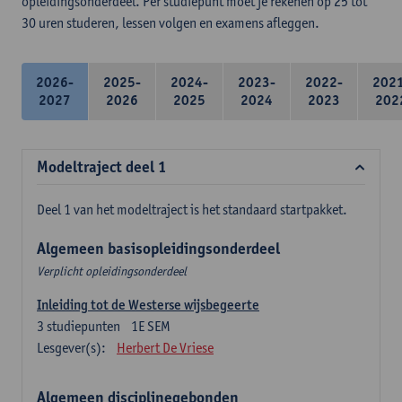
opleidingsonderdeel. Per studiepunt moet je rekenen op 25 tot
30 uren studeren, lessen volgen en examens afleggen.
2026-
2025-
2024-
2023-
2022-
202
2027
2026
2025
2024
2023
202
Modeltraject deel 1
Deel 1 van het modeltraject is het standaard startpakket.
Algemeen basisopleidingsonderdeel
Verplicht opleidingsonderdeel
Inleiding tot de Westerse wijsbegeerte
3
studiepunten
1E SEM
Lesgever(s):
Herbert De Vriese
Algemeen disciplinegebonden