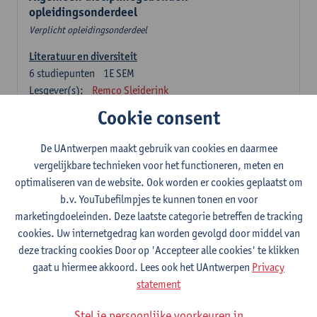
opleidingsonderdeel
Verplicht opleidingsonderdeel
Literatuur en diversiteit
6
studiepunten
1E SEM
Lesgever(s):
Remco Sleiderink
Cookie consent
Inleiding tot de algemene taalwetenschap
3
studiepunten
2E SEM
De UAntwerpen maakt gebruik van cookies en daarmee
Lesgever(s):
Astrid De Wit
Peter Petré
vergelijkbare technieken voor het functioneren, meten en
optimaliseren van de website. Ook worden er cookies geplaatst om
Nederlands: verplichte opleidingsonderdelen
b.v. YouTubefilmpjes te kunnen tonen en voor
marketingdoeleinden. Deze laatste categorie betreffen de tracking
Nederlandse taalbeheersing 1: Basisvaardigheden
cookies. Uw internetgedrag kan worden gevolgd door middel van
spreken en schrijven
deze tracking cookies Door op 'Accepteer alle cookies' te klikken
6
studiepunten
1E/2E SEM
gaat u hiermee akkoord. Lees ook het UAntwerpen
Privacy
Lesgever(s):
Sarah Bernolet
Chris De Wulf
statement
Katrien Verreyken
Stel je persoonlijke voorkeuren in
Nederlandse taalkunde 1: klank- en zinsleer