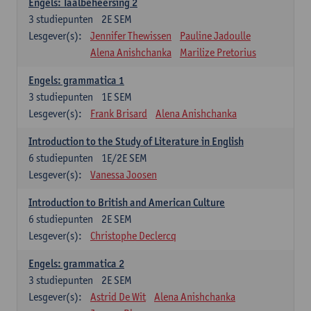
Engels: Taalbeheersing 2
3
studiepunten
2E SEM
Lesgever(s):
Jennifer Thewissen
Pauline Jadoulle
Alena Anishchanka
Marilize Pretorius
Engels: grammatica 1
3
studiepunten
1E SEM
Lesgever(s):
Frank Brisard
Alena Anishchanka
Introduction to the Study of Literature in English
6
studiepunten
1E/2E SEM
Lesgever(s):
Vanessa Joosen
Introduction to British and American Culture
6
studiepunten
2E SEM
Lesgever(s):
Christophe Declercq
Engels: grammatica 2
3
studiepunten
2E SEM
Lesgever(s):
Astrid De Wit
Alena Anishchanka