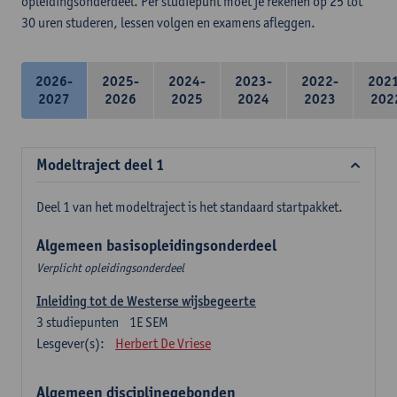
opleidingsonderdeel. Per studiepunt moet je rekenen op 25 tot
30 uren studeren, lessen volgen en examens afleggen.
2026-
2025-
2024-
2023-
2022-
202
2027
2026
2025
2024
2023
202
Modeltraject deel 1
Deel 1 van het modeltraject is het standaard startpakket.
Algemeen basisopleidingsonderdeel
Verplicht opleidingsonderdeel
Inleiding tot de Westerse wijsbegeerte
3
studiepunten
1E SEM
Lesgever(s):
Herbert De Vriese
Algemeen disciplinegebonden