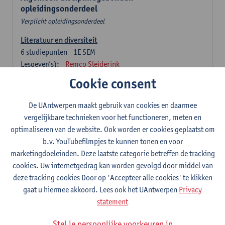
opleidingsonderdeel
Verplicht opleidingsonderdeel
Literatuur en diversiteit
6
studiepunten
1E SEM
Lesgever(s):
Remco Sleiderink
Cookie consent
Inleiding tot de algemene taalwetenschap
3
studiepunten
2E SEM
De UAntwerpen maakt gebruik van cookies en daarmee
Lesgever(s):
Astrid De Wit
Peter Petré
vergelijkbare technieken voor het functioneren, meten en
optimaliseren van de website. Ook worden er cookies geplaatst om
Nederlands: verplichte opleidingsonderdelen
b.v. YouTubefilmpjes te kunnen tonen en voor
marketingdoeleinden. Deze laatste categorie betreffen de tracking
Nederlandse taalbeheersing 1: Basisvaardigheden
cookies. Uw internetgedrag kan worden gevolgd door middel van
spreken en schrijven
deze tracking cookies Door op 'Accepteer alle cookies' te klikken
6
studiepunten
1E/2E SEM
gaat u hiermee akkoord. Lees ook het UAntwerpen
Privacy
Lesgever(s):
Sarah Bernolet
Chris De Wulf
statement
Katrien Verreyken
Stel je persoonlijke voorkeuren in
Nederlandse taalkunde 1: klank- en zinsleer