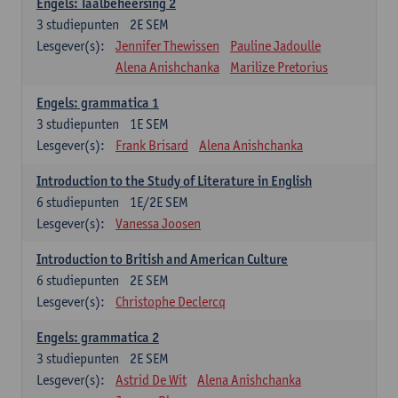
Engels: Taalbeheersing 2
3
studiepunten
2E SEM
Lesgever(s):
Jennifer Thewissen
Pauline Jadoulle
Alena Anishchanka
Marilize Pretorius
Engels: grammatica 1
3
studiepunten
1E SEM
Lesgever(s):
Frank Brisard
Alena Anishchanka
Introduction to the Study of Literature in English
6
studiepunten
1E/2E SEM
Lesgever(s):
Vanessa Joosen
Introduction to British and American Culture
6
studiepunten
2E SEM
Lesgever(s):
Christophe Declercq
Engels: grammatica 2
3
studiepunten
2E SEM
Lesgever(s):
Astrid De Wit
Alena Anishchanka