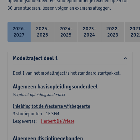
opleidingsonderdeel. Per studiepunt moet je rekenen op 25 tot
30 uren studeren, lessen volgen en examens afleggen.
2026-
2025-
2024-
2023-
2022-
202
2027
2026
2025
2024
2023
202
Modeltraject deel 1
Deel 1 van het modeltraject is het standaard startpakket.
Algemeen basisopleidingsonderdeel
Verplicht opleidingsonderdeel
Inleiding tot de Westerse wijsbegeerte
3
studiepunten
1E SEM
Lesgever(s):
Herbert De Vriese
Algemeen disciplinegebonden