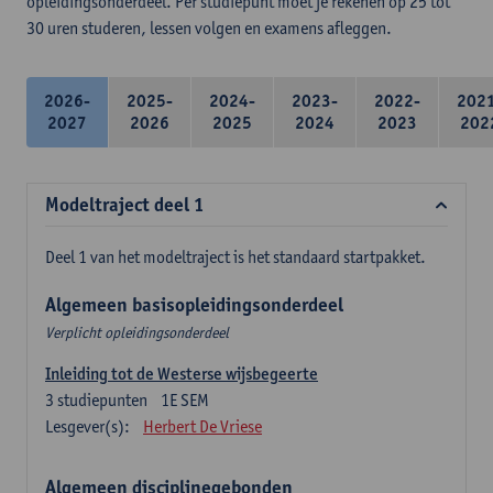
opleidingsonderdeel. Per studiepunt moet je rekenen op 25 tot
30 uren studeren, lessen volgen en examens afleggen.
2026-
2025-
2024-
2023-
2022-
202
2027
2026
2025
2024
2023
202
Modeltraject deel 1
Deel 1 van het modeltraject is het standaard startpakket.
Algemeen basisopleidingsonderdeel
Verplicht opleidingsonderdeel
Inleiding tot de Westerse wijsbegeerte
3
studiepunten
1E SEM
Lesgever(s):
Herbert De Vriese
Algemeen disciplinegebonden