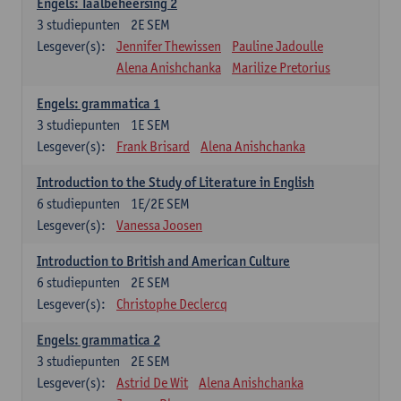
Engels: Taalbeheersing 2
3
studiepunten
2E SEM
Lesgever(s):
Jennifer Thewissen
Pauline Jadoulle
Alena Anishchanka
Marilize Pretorius
Engels: grammatica 1
3
studiepunten
1E SEM
Lesgever(s):
Frank Brisard
Alena Anishchanka
Introduction to the Study of Literature in English
6
studiepunten
1E/2E SEM
Lesgever(s):
Vanessa Joosen
Introduction to British and American Culture
6
studiepunten
2E SEM
Lesgever(s):
Christophe Declercq
Engels: grammatica 2
3
studiepunten
2E SEM
Lesgever(s):
Astrid De Wit
Alena Anishchanka