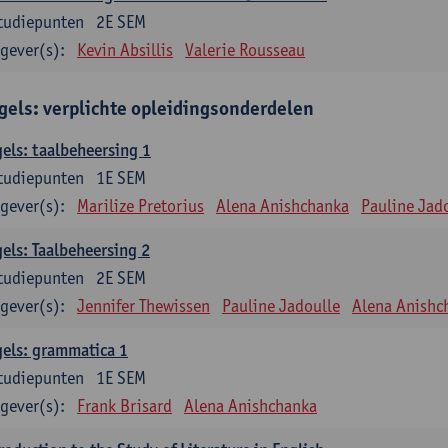
tudiepunten
2E SEM
gever(s):
Kevin Absillis
Valerie Rousseau
gels: verplichte opleidingsonderdelen
els: taalbeheersing 1
tudiepunten
1E SEM
gever(s):
Marilize Pretorius
Alena Anishchanka
Pauline Jad
els: Taalbeheersing 2
tudiepunten
2E SEM
gever(s):
Jennifer Thewissen
Pauline Jadoulle
Alena Anishc
els: grammatica 1
tudiepunten
1E SEM
gever(s):
Frank Brisard
Alena Anishchanka