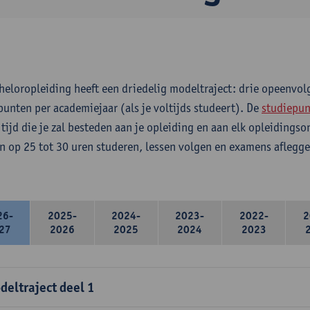
heloropleiding heeft een driedelig modeltraject: drie opeenvo
punten per academiejaar (als je voltijds studeert). De
studiepun
 tijd die je zal besteden aan je opleiding en aan elk opleidings
n op 25 tot 30 uren studeren, lessen volgen en examens aflegge
26-
2025-
2024-
2023-
2022-
2
27
2026
2025
2024
2023
deltraject deel 1