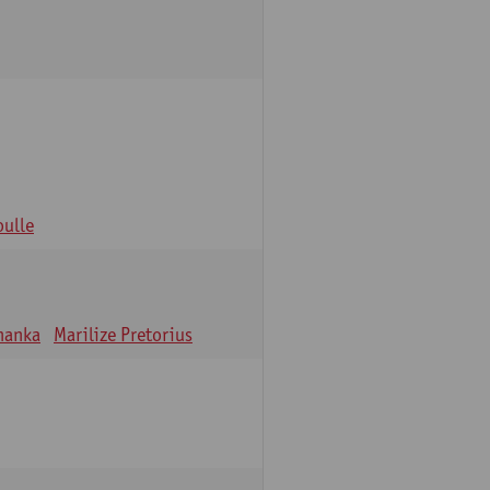
oulle
hanka
Marilize Pretorius