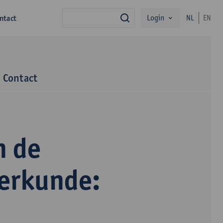
Login
ntact
NL
EN
zoek
Contact
n de
terkunde: