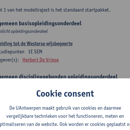
l 1 van het modeltraject is het standaard startpakket.
gemeen basisopleidingsonderdeel
plicht opleidingsonderdeel
eiding tot de Westerse wijsbegeerte
tudiepunten
1E SEM
gever(s):
Herbert De Vriese
gemeen disciplinegebonden opleidingsonderdeel
plicht opleidingsonderdeel
Cookie consent
eratuur en diversiteit
tudiepunten
1E SEM
De UAntwerpen maakt gebruik van cookies en daarmee
gever(s):
Remco Sleiderink
vergelijkbare technieken voor het functioneren, meten en
ptimaliseren van de website. Ook worden er cookies geplaatst 
eiding tot de algemene taalwetenschap