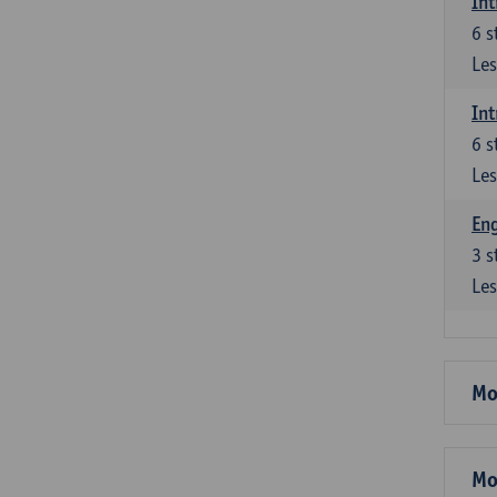
Int
6
s
Les
Int
6
s
Les
Eng
3
s
Les
Mo
Mo