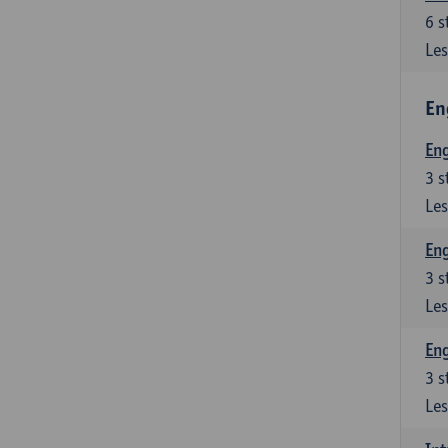
6
s
Les
En
Eng
3
s
Les
Eng
3
s
Les
Eng
3
s
Les