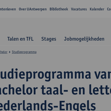
ntenleven
Over UAntwerpen
Bibliotheek
Vacatures
Kalender
Co
Talen en TFL
Stages
Jobmogelijkheden
helor
Studieprogramma
tudieprogramma va
chelor taal- en let
ederlands-Engels