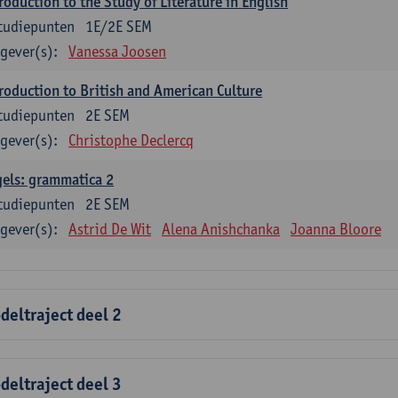
roduction to the Study of Literature in English
tudiepunten
1E/2E SEM
gever(s):
Vanessa Joosen
roduction to British and American Culture
tudiepunten
2E SEM
gever(s):
Christophe Declercq
els: grammatica 2
tudiepunten
2E SEM
gever(s):
Astrid De Wit
Alena Anishchanka
Joanna Bloore
deltraject deel 2
deltraject deel 3