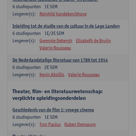
6
studiepunten
1E SEM
Lesgever(s):
Reinhild Vandekerckhove
Inleiding tot de studie van de cultuur in de Lage Landen
6
studiepunten
1E/2E SEM
Lesgever(s):
Gwennie Debergh
Elisabeth de Bruijn
Valerie Rousseau
De Nederlandstalige literatuur van 1789 tot 1914
6
studiepunten
2E SEM
Lesgever(s):
Kevin Absillis
Valerie Rousseau
Theater, film- en literatuurwetenschap:
verplichte opleidingsonderdelen
Geschiedenis van de film 1: vroege cinema
6
studiepunten
1E SEM
Lesgever(s):
Tom Paulus
Ruben Demasure