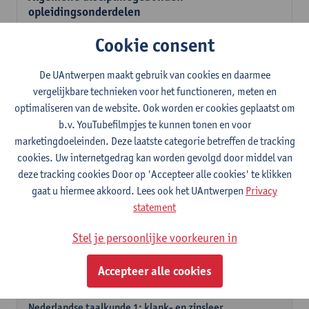
opleidingsonderdelen
Verplichte opleidingsonderdelen
Cookie consent
Literatuur en diversiteit
6
studiepunten
1E SEM
De UAntwerpen maakt gebruik van cookies en daarmee
Lesgever(s):
Remco Sleiderink
vergelijkbare technieken voor het functioneren, meten en
optimaliseren van de website. Ook worden er cookies geplaatst om
Inleiding tot de algemene taalwetenschap
b.v. YouTubefilmpjes te kunnen tonen en voor
3
studiepunten
2E SEM
marketingdoeleinden. Deze laatste categorie betreffen de tracking
Lesgever(s):
Astrid De Wit
Peter Petré
cookies. Uw internetgedrag kan worden gevolgd door middel van
deze tracking cookies Door op 'Accepteer alle cookies' te klikken
Nederlands: verplichte opleidingsonderdelen
gaat u hiermee akkoord. Lees ook het UAntwerpen
Privacy
statement
Nederlandse taalbeheersing 1: Basisvaardigheden
spreken en schrijven
Stel je persoonlijke voorkeuren in
6
studiepunten
1E/2E SEM
Lesgever(s):
Sarah Bernolet
Chris De Wulf
Accepteer alle cookies
Katrien Verreyken
Nederlandse taalkunde 1: klank- en zinsleer