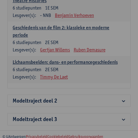
Theatre Histories
6
studiepunten
1E SEM
Lesgever(s):
- NNB
Benjamin Verhoeven
Geschiedenis van de film 2: klassieke en moderne
periode
6
studiepunten
2E SEM
Lesgever(s):
Gertjan Willems
Ruben Demasure
Lichaamsbeelden: dans- en performancegeschiedenis
6
studiepunten
2E SEM
Lesgever(s):
Timmy De Laet
Modeltraject deel 2
Modeltraject deel 3
© UAntwerpen
Privacybeleid
Cookiebeleid
Gebruiksvoorwaarden