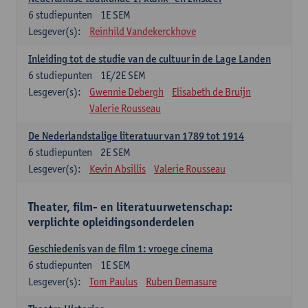
6
studiepunten
1E SEM
Lesgever(s):
Reinhild Vandekerckhove
Inleiding tot de studie van de cultuur in de Lage Landen
6
studiepunten
1E/2E SEM
Lesgever(s):
Gwennie Debergh
Elisabeth de Bruijn
Valerie Rousseau
De Nederlandstalige literatuur van 1789 tot 1914
6
studiepunten
2E SEM
Lesgever(s):
Kevin Absillis
Valerie Rousseau
Theater, film- en literatuurwetenschap:
verplichte opleidingsonderdelen
Geschiedenis van de film 1: vroege cinema
6
studiepunten
1E SEM
Lesgever(s):
Tom Paulus
Ruben Demasure