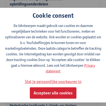
opleidingsonderdelen
Verplichte opleidingsonderdelen
Cookie consent
Literatuur en diversiteit
6
studiepunten
1E SEM
De UAntwerpen maakt gebruik van cookies en daarmee
Lesgever(s):
Remco Sleiderink
vergelijkbare technieken voor het functioneren, meten en
optimaliseren van de website. Ook worden er cookies geplaatst om
Inleiding tot de algemene taalwetenschap
b.v. YouTubefilmpjes te kunnen tonen en voor
3
studiepunten
2E SEM
marketingdoeleinden. Deze laatste categorie betreffen de tracking
Lesgever(s):
Astrid De Wit
Peter Petré
cookies. Uw internetgedrag kan worden gevolgd door middel van
deze tracking cookies Door op 'Accepteer alle cookies' te klikken
Nederlands: verplichte opleidingsonderdelen
gaat u hiermee akkoord. Lees ook het UAntwerpen
Privacy
statement
Nederlandse taalbeheersing 1: Basisvaardigheden
spreken en schrijven
Stel je persoonlijke voorkeuren in
6
studiepunten
1E/2E SEM
Lesgever(s):
Sarah Bernolet
Chris De Wulf
Accepteer alle cookies
Katrien Verreyken
Nederlandse taalkunde 1: klank- en zinsleer