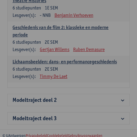
Theatre Histories
6
studiepunten
1E SEM
Lesgever(s):
- NNB
Benjamin Verhoeven
Geschiedenis van de film 2: klassieke en moderne
periode
6
studiepunten
2E SEM
Lesgever(s):
Gertjan Willems
Ruben Demasure
Lichaamsbeelden: dans- en performancegeschiedenis
6
studiepunten
2E SEM
Lesgever(s):
Timmy De Laet
Modeltraject deel 2
Modeltraject deel 3
© UAntwerpen
Privacybeleid
Cookiebeleid
Gebruiksvoorwaarden