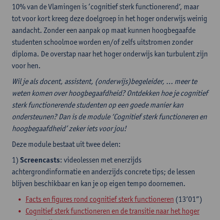
10% van de Vlamingen is ‘cognitief sterk functionerend’, maar
tot voor kort kreeg deze doelgroep in het hoger onderwijs weinig
aandacht. Zonder een aanpak op maat kunnen hoogbegaafde
studenten schoolmoe worden en/of zelfs uitstromen zonder
diploma. De overstap naar het hoger onderwijs kan turbulent zijn
voor hen.
Wil je als docent, assistent, (onderwijs)begeleider, … meer te
weten komen over hoogbegaafdheid? Ontdekken hoe je cognitief
sterk functionerende studenten op een goede manier kan
ondersteunen? Dan is de module ‘Cognitief sterk functioneren en
hoogbegaafdheid’ zeker iets voor jou!
Deze module bestaat uit twee delen:
1)
Screencasts
: videolessen met enerzijds
achtergrondinformatie en anderzijds concrete tips; de lessen
blijven beschikbaar en kan je op eigen tempo doornemen.
Facts en figures rond cognitief sterk functioneren
(13’01”)
Cognitief sterk functioneren en de transitie naar het hoger