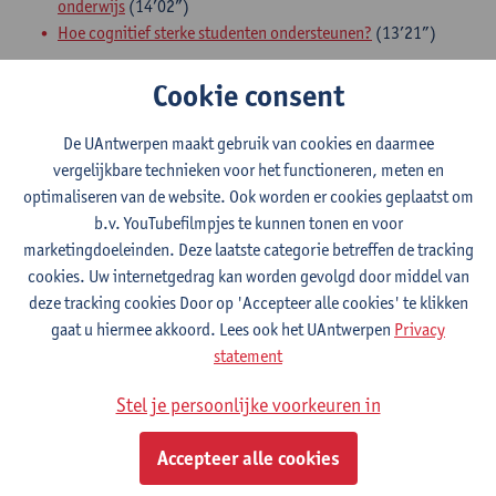
onderwijs
(14’02”)
Hoe cognitief sterke studenten ondersteunen?
(13’21”)
2) Een
oefen(lunch)sessie
waarin we praktisch aan de slag
Cookie consent
gaan met de thema’s uit de screencasts aan de hand van
oefeningen, gesprekken en casussen.​
De UAntwerpen maakt gebruik van cookies en daarmee
Opgelet: Omwille van het succes van de oefensessie in januari
vergelijkbare technieken voor het functioneren, meten en
2025 bieden we deze nog eens opnieuw aan. Als je aanwezig was
optimaliseren van de website. Ook worden er cookies geplaatst om
op de sessie in januari, is het omwille van inhoudelijke overlap
b.v. YouTubefilmpjes te kunnen tonen en voor
wellicht minder aangewezen om nu opnieuw deel te nemen.
marketingdoeleinden. Deze laatste categorie betreffen de tracking
cookies. Uw internetgedrag kan worden gevolgd door middel van
Begeleiders
deze tracking cookies Door op 'Accepteer alle cookies' te klikken
Prof. Dr. Anne Van de Vijver
gaat u hiermee akkoord. Lees ook het UAntwerpen
| Hoogleraar & Decaan Faculteit
Privacy
Rechten UAntwerpen, ECHA-specialist in gifted education
statement
Isabelle Vloeberghs
| Coördinator dienstverlening
Stel je persoonlijke voorkeuren in
studentenpsychologen DSSB, UAntwerpen
Nele Struyf
| Praktijkassistente Revalidatiewetenschappen en
Accepteer alle cookies
Kinesitherapie UAntwerpen, oud-deelnemer opleiding ‘expert