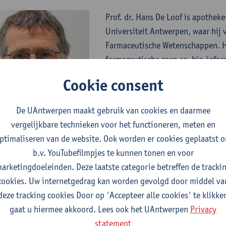
Prof. dr. Hans De Loof is apothek
Universiteit Antwerpen, waar hij 
Farmaceutische Wetenschappen. Hij
farmaceutische zorg en bio-inform
onder andere op medicatiebeoord
Cookie consent
de toepassing van artificiële inte
toegankelijkheid in de zorg en de
De UAntwerpen maakt gebruik van cookies en daarmee
interdisciplinaire zorgteams.
vergelijkbare technieken voor het functioneren, meten en
Als voorzitter van verschillende 
ptimaliseren van de website. Ook worden er cookies geplaatst 
eutelrol in de opleiding van toekomstige apothekers. Zijn werk he
b.v. YouTubefilmpjes te kunnen tonen en voor
ernationale samenwerkingen.
arketingdoeleinden. Deze laatste categorie betreffen de tracki
cookies. Uw internetgedrag kan worden gevolgd door middel va
deze tracking cookies Door op 'Accepteer alle cookies' te klikke
gaat u hiermee akkoord. Lees ook het UAntwerpen
Privacy
statement