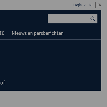
Login
NL
EN
zoek
IC
Nieuws en persberichten
oof