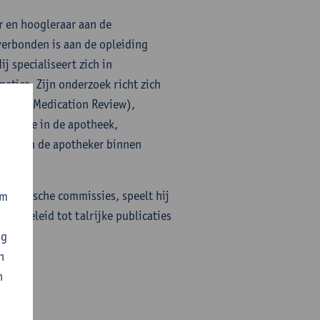
er en hoogleraar aan de
verbonden is aan de opleiding
 specialiseert zich in
atica. Zijn onderzoek richt zich
eling (Medication Review),
lligentie in de apotheek,
 rol van de apotheker binnen
academische commissies, speelt hij
om
eft geleid tot talrijke publicaties
ng
n
n