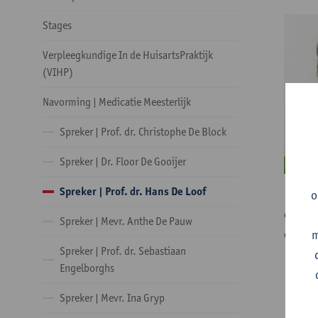
Stages
Verpleegkundige In de HuisartsPraktijk
(VIHP)
Navorming | Medicatie Meesterlijk
Spreker | Prof. dr. Christophe De Block
Spreker | Dr. Floor De Gooijer
Spreker | Prof. dr. Hans De Loof
o
een sl
Spreker | Mevr. Anthe De Pauw
en int
m
Spreker | Prof. dr. Sebastiaan
Engelborghs
Spreker | Mevr. Ina Gryp