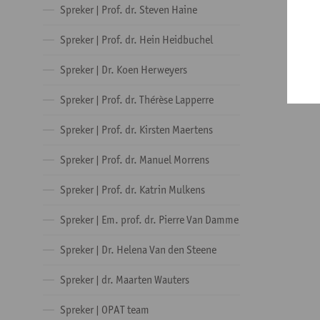
Spreker | Prof. dr. Steven Haine
Spreker | Prof. dr. Hein Heidbuchel
Spreker | Dr. Koen Herweyers
Spreker | Prof. dr. Thérèse Lapperre
Spreker | Prof. dr. Kirsten Maertens
Spreker | Prof. dr. Manuel Morrens
Spreker | Prof. dr. Katrin Mulkens
Spreker | Em. prof. dr. Pierre Van Damme
Spreker | Dr. Helena Van den Steene
Spreker | dr. Maarten Wauters
Spreker | OPAT team