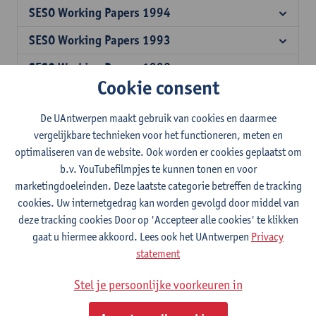
SESO Working Papers 1994
SESO Working Papers 1993
SESO Working Papers 1992
Cookie consent
SESO Working Papers 1991
De UAntwerpen maakt gebruik van cookies en daarmee
SESO Working Papers 1990
vergelijkbare technieken voor het functioneren, meten en
SESO Working Papers 1989
optimaliseren van de website. Ook worden er cookies geplaatst om
b.v. YouTubefilmpjes te kunnen tonen en voor
SESO Working Papers 1988
marketingdoeleinden. Deze laatste categorie betreffen de tracking
cookies. Uw internetgedrag kan worden gevolgd door middel van
SESO Working Papers 1987
deze tracking cookies Door op 'Accepteer alle cookies' te klikken
SESO Working Papers 1986
gaat u hiermee akkoord. Lees ook het UAntwerpen
Privacy
statement
SESO Working Papers 1985
Stel je persoonlijke voorkeuren in
SESO Working Papers 1984
SESO Working Papers 1983