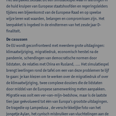
de huid kruipen van Europese staatshoofden en regeringsleiders
tijdens een bijeenkomst van de Europese Raad en op speelse
wijze leren wat waarden, belangen en compromissen zijn. Het
leerpakket is ingebed in de eindtermen van het zesde jaar D-
finaliteit.
De casussen
De EU wordt geconfronteerd met meerdere grote uitdagingen:
klimaatwijziging, migratiedruk, economisch herstel na de
pandemie, schendingen van democratische normen door
lidstaten, de relaties met China en Rusland, …. Het simulatiespel
brengt leerlingen rond de tafel om een van deze problemen te lijf
te gaan: je kan kiezen om te werken over de migratiedruk of over
de klimaatwijziging, twee complexe dossiers die de lidstaten
door middel van de Europese samenwerking meten aanpakken.
Migratie was ooit een ver-van-mijn-bedshow, maar is de laatste
tien jaar geëvolueerd tot één van Europa’s grootste uitdagingen.
De tragedie op Lampedusa , de verschrikkelijke foto van het
jongetje Aylan, het cynisch misbruiken van vluchtelingen aan de