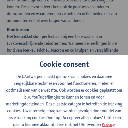
komen. De spelvorm leert hen ook de posities van anderen
doorgronden en waarderen, en ze oefenen in het bedenken van
argumenten en het overtuigen van anderen.
Eindtermen
Het leerpakket sluit perfect aan bij een hele waaier aan
(vakoverschrijdende) eindtermen. Wanneer de leerlingen in de
huid van Merkel, Michel, Macron en co kruipen en verschillende
dilemma's, botsingen, spanningen, beschuldigingen en
Cookie consent
onderhandelingen afhandelen leren ze:
informatie kritisch en vanuit verschillende standpunten te
De UAntwerpen maakt gebruik van cookies en daarmee
benaderen
vergelijkbare technieken voor het functioneren, meten en
zich mondeling duidelijk te uiten
optimaliseren van de website. Ook worden er cookies geplaatst om
verschillende argumentaties tegen elkaar af te wegen
b.v. YouTubefilmpjes te kunnen tonen en voor
inzicht te krijgen in hoe de mondialisering voordelen,
marketingdoeleinden. Deze laatste categorie betreffen de tracking
problemen en conflicten met zich meebrengt
cookies. Uw internetgedrag kan worden gevolgd door middel van
ingenomen standpunten te confronteren met conflicterende
deze tracking cookies Door op 'Accepteer alle cookies' te klikken
gegevens
gaat u hiermee akkoord. Lees ook het UAntwerpen
Privacy