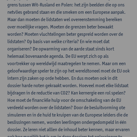
grens tussen Wit-Rusland en Polen: het zijn beelden die op ons
netvlies gebrand staan en die smeken om een Europese aanpak.
Maar dan moeten de lidstaten wel overeenstemming bereiken
over moeilijke vragen. Moeten de grenzen beter bewaakt
worden? Moeten vluchtelingen beter gespreid worden over de
lidstaten? Op basis van welke criteria? En wie moet dat
organiseren? De opwarming van de aarde staat sinds kort
helemaal bovenaande agenda. De EU werpt zich op als
voortrekker op wereldwijd maatregelen te nemen. Maar om een
geloofwaardige speler te zijn op het wereldtoneel moet de EU ook
intern zijn zaken op orde hebben. En dus moeten ook in dit
dossier harde noten gekraakt worden. Hoeveel moet elke lidstaat
bijdragen in de reductie van CO2? Kan kernergie een rol spelen?
Hoe moet de financiële hulp voor de omschakeling van de EU
verdeeld worden over de lidstaten? Door de besluitvorming ote
simuleren en in de huid te kruipen van de Europese leiders die de
beslissingen nemen, worden leerlingen ondergedompeld in één
dossier. Ze leren niet alllen de inhoud beter kennen, maar ervaren
ook hoe moeilijk het is om in deze dossiers tot oplossingen te