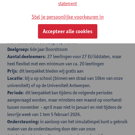
Meer weten? Volledige lijst met
aansluitende eindtermen
(pdf)
statement
Stel je persoonlijke voorkeuren in
Praktisch
Duur:
een halve dag (3 of 4 lesuren)
Accepteer alle cookies
Methodiek:
sterk interactief spel waarbij leerlingen zowel
individueel als in de klasgroep werken
Doelgroep:
6de jaar Doorstroom
Aantal deelnemers
: 27 leerlingen voor 27 EU lidstaten, maar
heel flexibel met een minimum van ca. 20 leerlingen
Prijs
: dit leerpakket bieden wij gratis aan
Locatie
: bij u op school (binnen een straal van 10km van onze
universiteit) of op de Universiteit Antwerpen.
Periode
: dit leerpakket kan tijdens de volgende periodes
aangevraagd worden, maar minstens een maand op voorhand:
tussen november - april maar niet in januari en niet tijdens de
lesvrije week van 1 tem 5 februari 2026.
Ondersteuning:
in aanloop van het simulatiespel kunt u gebruik
maken van de ondersteuning door één van onze