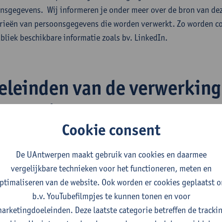
nsgegevens. Wij informeren je onder meer over de bron van de
rieën van persoonsgegevens die worden verwerkt. Zo worden co
bliek beschikbare informatie zoals bv. LinkedIn.
eleinden van de verwerking
formatie
Cookie consent
erstaande rubrieken wordt, per onderscheiden verwerkingsactivi
De UAntwerpen maakt gebruik van cookies en daarmee
arante wijze nadere informatie verstrekt over de verwerking v
vergelijkbare technieken voor het functioneren, meten en
siteit Antwerpen. Deze toelichting heeft tot doel te voldoen aa
ptimaliseren van de website. Ook worden er cookies geplaatst 
bepaald in de artikelen 13 en 14 van de Algemene Verordening
b.v. YouTubefilmpjes te kunnen tonen en voor
lke verwerking worden het specifieke doeleinde of de doeleinde
arketingdoeleinden. Deze laatste categorie betreffen de tracki
met de bijbehorende rechtsgrond(en) waarop deze verwerking 