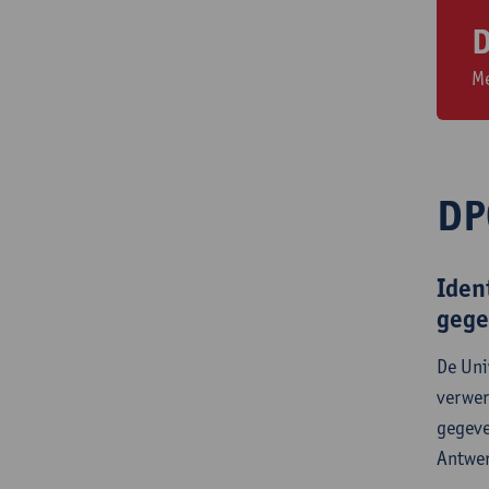
D
Me
DP
Iden
gege
De Uni
verwer
gegeve
Antwer