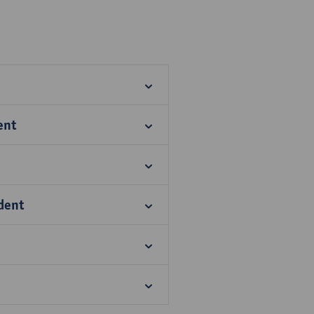
ent
dent