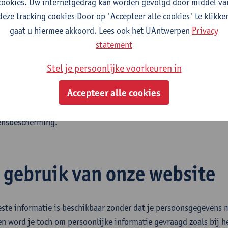
cookies. Uw internetgedrag kan worden gevolgd door middel va
cht gegeven van de relevante categorieën van persoonsgegevens
deze tracking cookies Door op 'Accepteer alle cookies' te klikke
kt. Waar van toepassing, wordt eveneens toegelicht aan welke 
gaat u hiermee akkoord. Lees ook het UAntwerpen
Privacy
nsgegevens kunnen worden meegedeeld, evenals de omstandigh
statement
ften plaatsvinden.
Stel je persoonlijke voorkeuren in
nformatie beoogt betrokkenen in staat te stellen op een geïnfo
Accepteer alle cookies
pelijke wijze kennis te nemen van de verwerking van hun persoo
d effectief uit te oefenen, in overeenstemming met de geldende
ensbescherming.
j gebruik van onze website
ste informatie is beschikbaar zonder dat je persoonsgegevens 
en word je toch om persoonlijke informatie gevraagd zoals bij 