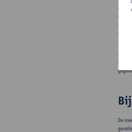
overzi
verwer
persoo
doorgi
Deze i
begrij
verban
gegev
Bi
De mee
gevall