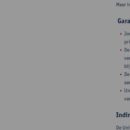
Meer i
Gara
Jo
pr
De
ve
bl
De
aa
Un
va
Indi
De Uni