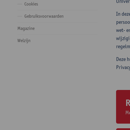
Univer
Cookies
In dez
Gebruiksvoorwaarden
persoo
Magazine
wet- e
wijzig
Welzijn
regelm
Deze h
Privac
R
Me