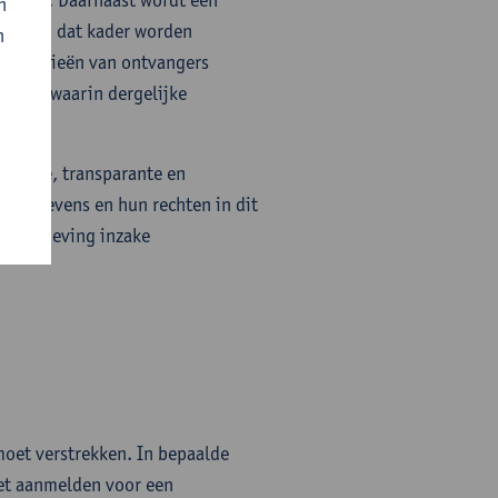
n
 die in dat kader worden
n
categorieën van ontvangers
eden waarin dergelijke
rmeerde, transparante en
nsgegevens en hun rechten in dit
 regelgeving inzake
moet verstrekken. In bepaalde
het aanmelden voor een