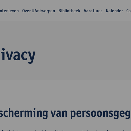
ntenleven
Over UAntwerpen
Bibliotheek
Vacatures
Kalender
Co
rivacy
scherming van persoonsge