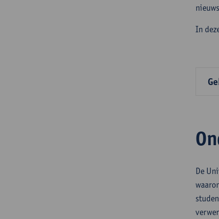
nieuws
In dez
Ge
On
De Uni
waaron
studen
verwer