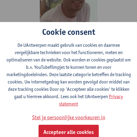
Cookie consent
Opleiding aan Universiteit Antwerpen
De UAntwerpen maakt gebruik van cookies en daarmee
Bachelor: fysica 2011 - 2015
vergelijkbare technieken voor het functioneren, meten en
optimaliseren van de website. Ook worden er cookies geplaatst om
Master: fysica 2014 - 2017
b.v. YouTubefilmpjes te kunnen tonen en voor
Doctoraat: 2021 - nu
marketingdoeleinden. Deze laatste categorie betreffen de tracking
Andere Opleidingen
cookies. Uw internetgedrag kan worden gevolgd door middel van
deze tracking cookies Door op 'Accepteer alle cookies' te klikken
Master-na-master medische stralingsfysica (2017-2019)
gaat u hiermee akkoord. Lees ook het UAntwerpen
Privacy
Huidige Functie
statement
Functie: Doctoraatstudent
Stel je persoonlijke voorkeuren in
Sector: Medische stralingsfysica - radiotherapy
Bedrijf: Universiteit Antwerpen met een beurs van SCK CEN
Accepteer alle cookies