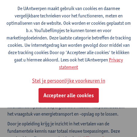
De UAntwerpen maakt gebruik van cookies en daarmee
vergelijkbare technieken voor het functioneren, meten en
Kom naar de Infodag op 5 september
optimaliseren van de website. Ook worden er cookies geplaatst om
Ontdek of deze opleiding bij jou past
b.v. YouTubefilmpjes te kunnen tonen en voor
marketingdoeleinden. Deze laatste categorie betreffen de tracking
Fysica als motor voor innovatie
cookies. Uw internetgedrag kan worden gevolgd door middel van
deze tracking cookies Door op 'Accepteer alle cookies' te klikken
Alle moderne technologieën zijn er dankzij de fysica. Je GPS
gaat u hiermee akkoord. Lees ook het UAntwerpen
Privacy
brengt je precies op je bestemming dankzij de relativiteitstheorie
statement
van Einstein. Door het ontwikkelen van nieuwe nanomaterialen
zoals grafeen, leggen we de basis voor ontelbare nieuwe
Stel je persoonlijke voorkeuren in
technologieën zoals efficiëntere en flexibele zonnepanelen of
smartphone-batterijen die dagen meegaan. Met verstrengelde
Accepteer alle cookies
lichtdeeltjes maken we encryptie klaar voor een toekomst met
kwantumcomputers. Supergeleiders hebben het potentieel om
het vraagstuk van energietransport en -opslag op te lossen.
Door je opleiding krijg je inzicht in het vertalen van de
fundamentele kennis naar totaal nieuwe toepassingen. Deze