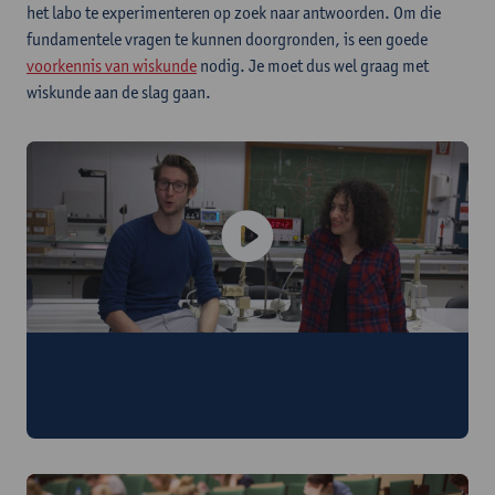
het labo te experimenteren op zoek naar antwoorden. Om die
fundamentele vragen te kunnen doorgronden, is een goede
voorkennis van wiskunde
nodig. Je moet dus wel graag met
wiskunde aan de slag gaan.
De opleiding fysica in 100 seconden!
Judith en Thomas overtuigen je in deze korte video om voor
fysica te kiezen.