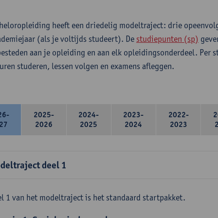
heloropleiding heeft een driedelig modeltraject: drie opeenvo
ademiejaar (als je voltijds studeert). De
studiepunten (sp)
geven
 besteden aan je opleiding en aan elk opleidingsonderdeel. Per 
 uren studeren, lessen volgen en examens afleggen.
26-
2025-
2024-
2023-
2022-
2
27
2026
2025
2024
2023
deltraject deel 1
l 1 van het modeltraject is het standaard startpakket.