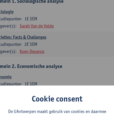
mein 1. Sociologische analyse
iologie
tudiepunten
1E SEM
gever(s):
Sarah Van de Velde
ieties: Facts & Challenges
tudiepunten
2E SEM
gever(s):
Koen Decancq
mein 2. Economische analyse
onomie
tudiepunten
1E SEM
gever(s):
Jan Bouckaert
Julie Adriaensen
Cookie consent
mein 3. Bedrijfseconomie
De UAntwerpen maakt gebruik van cookies en daarmee