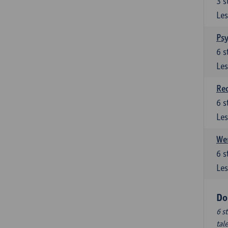
3
s
Les
Ps
6
s
Les
Re
6
s
Les
Wer
6
s
Les
Do
6 s
tal