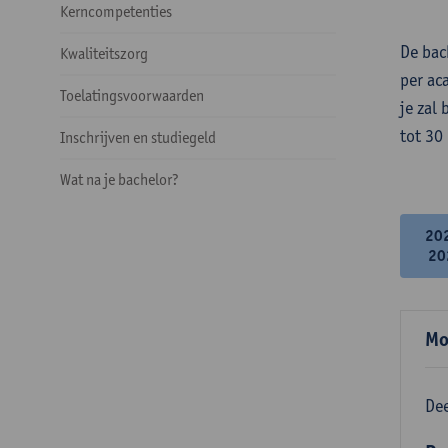
Kerncompetenties
De bac
Kwaliteitszorg
per ac
Toelatingsvoorwaarden
je zal
tot 30
Inschrijven en studiegeld
Wat na je bachelor?
20
20
Mo
Dee