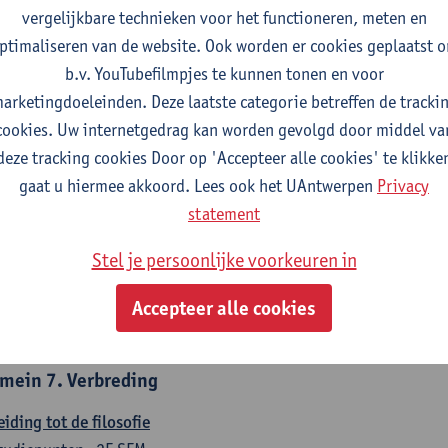
countancy
vergelijkbare technieken voor het functioneren, meten en
tudiepunten
1E/2E SEM
ptimaliseren van de website. Ook worden er cookies geplaatst 
gever(s):
Tom Van Caneghem
Christine Lippens
b.v. YouTubefilmpjes te kunnen tonen en voor
arketingdoeleinden. Deze laatste categorie betreffen de tracki
mein 6. Kwantitatieve methoden
cookies. Uw internetgedrag kan worden gevolgd door middel va
deze tracking cookies Door op 'Accepteer alle cookies' te klikke
chrijvende statistiek en kansrekenen
gaat u hiermee akkoord. Lees ook het UAntwerpen
Privacy
tudiepunten
2E SEM
statement
gever(s):
Stephan Van der Veeken
Stel je persoonlijke voorkeuren in
skundige methoden en technieken
tudiepunten
1E/2E SEM
Accepteer alle cookies
gever(s):
Ida Ruts
mein 7. Verbreding
eiding tot de filosofie