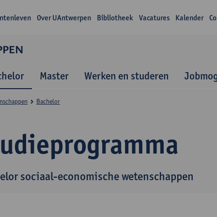
ntenleven
Over UAntwerpen
Bibliotheek
Vacatures
Kalender
Co
PPEN
chelor
Master
Werken en studeren
Jobmog
enschappen
Bachelor
tudieprogramma
elor sociaal-economische wetenschappen