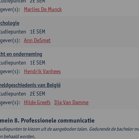
tudiepunten
2E SEM
gever(s):
Marlies De Munck
ychologie
tudiepunten
1E SEM
gever(s):
Ann DeSmet
cht en onderneming
tudiepunten
1E SEM
gever(s):
Hendrik Vanhees
eldgeschiedenis van België
tudiepunten
2E SEM
gever(s):
Hilde Greefs
Ilja Van Damme
mein 8. Professionele communicatie
tudiepunten te kiezen uit de aangeboden talen. Gedurende de bachelor m
en behaald worden.