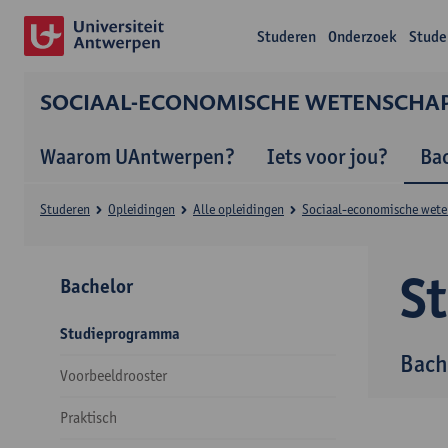
Studeren
Onderzoek
Stude
SOCIAAL-ECONOMISCHE WETENSCHA
Waarom UAntwerpen?
Iets voor jou?
Ba
Studeren
Opleidingen
Alle opleidingen
Sociaal-economische wet
S
Bachelor
Studieprogramma
Bach
Voorbeeldrooster
Praktisch