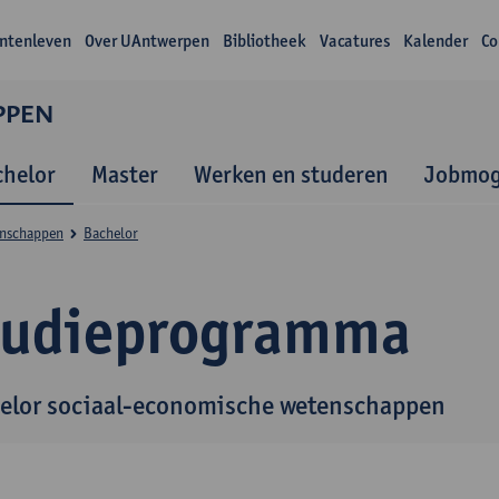
ntenleven
Over UAntwerpen
Bibliotheek
Vacatures
Kalender
Co
PPEN
chelor
Master
Werken en studeren
Jobmog
enschappen
Bachelor
tudieprogramma
elor sociaal-economische wetenschappen