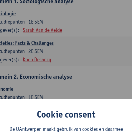
mein 1. Sociologische analyse
iologie
tudiepunten
1E SEM
gever(s):
Sarah Van de Velde
ieties: Facts & Challenges
tudiepunten
2E SEM
gever(s):
Koen Decancq
mein 2. Economische analyse
onomie
tudiepunten
1E SEM
gever(s):
Jan Bouckaert
Julie Adriaensen
Cookie consent
mein 3. Bedrijfseconomie
De UAntwerpen maakt gebruik van cookies en daarmee