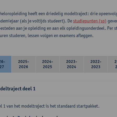
heloropleiding heeft een driedelig modeltraject: drie opeenvo
ademiejaar (als je voltijds studeert). De
studiepunten (sp)
geven
 besteden aan je opleiding en aan elk opleidingsonderdeel. Per 
 uren studeren, lessen volgen en examens afleggen.
26-
2025-
2024-
2023-
2022-
2
27
2026
2025
2024
2023
deltraject deel 1
l 1 van het modeltraject is het standaard startpakket.