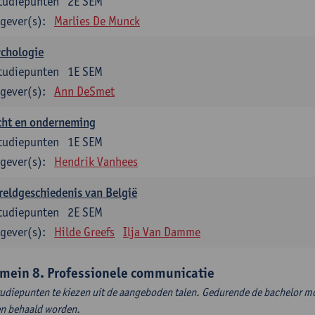
tudiepunten
2E SEM
gever(s):
Marlies De Munck
ychologie
tudiepunten
1E SEM
gever(s):
Ann DeSmet
cht en onderneming
tudiepunten
1E SEM
gever(s):
Hendrik Vanhees
eldgeschiedenis van België
tudiepunten
2E SEM
gever(s):
Hilde Greefs
Ilja Van Damme
mein 8. Professionele communicatie
tudiepunten te kiezen uit de aangeboden talen. Gedurende de bachelor m
en behaald worden.