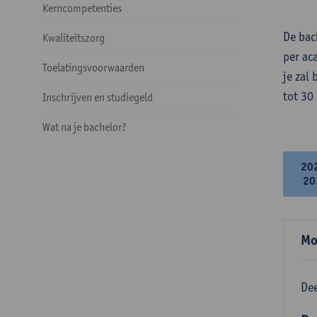
Kerncompetenties
De bac
Kwaliteitszorg
per ac
Toelatingsvoorwaarden
je zal
tot 30
Inschrijven en studiegeld
Wat na je bachelor?
20
20
Mo
Dee