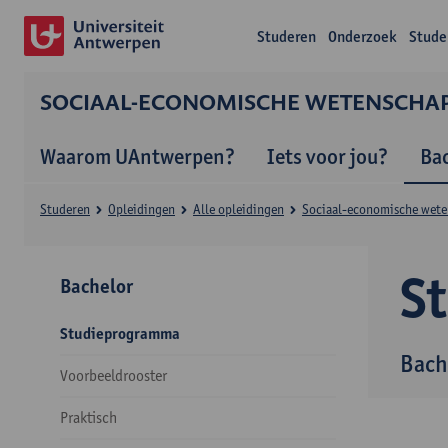
Studeren
Onderzoek
Stude
SOCIAAL-ECONOMISCHE WETENSCHA
Waarom UAntwerpen?
Iets voor jou?
Ba
Studeren
Opleidingen
Alle opleidingen
Sociaal-economische wet
S
Bachelor
Studieprogramma
Bach
Voorbeeldrooster
Praktisch