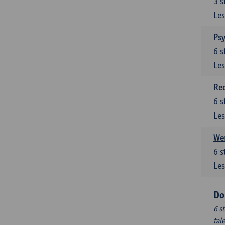
3
s
Les
Ps
6
s
Les
Re
6
s
Les
Wer
6
s
Les
Do
6 s
tal