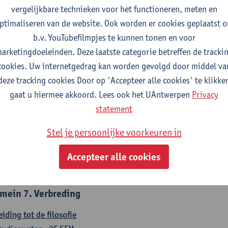
countancy
vergelijkbare technieken voor het functioneren, meten en
tudiepunten
1E/2E SEM
ptimaliseren van de website. Ook worden er cookies geplaatst 
gever(s):
Tom Van Caneghem
Christine Lippens
b.v. YouTubefilmpjes te kunnen tonen en voor
arketingdoeleinden. Deze laatste categorie betreffen de tracki
mein 6. Kwantitatieve methoden
cookies. Uw internetgedrag kan worden gevolgd door middel va
deze tracking cookies Door op 'Accepteer alle cookies' te klikke
chrijvende statistiek en kansrekenen
gaat u hiermee akkoord. Lees ook het UAntwerpen
Privacy
tudiepunten
2E SEM
statement
gever(s):
Stephan Van der Veeken
Stel je persoonlijke voorkeuren in
skundige methoden en technieken
tudiepunten
1E/2E SEM
Accepteer alle cookies
gever(s):
Ida Ruts
mein 7. Verbreding
eiding tot de filosofie