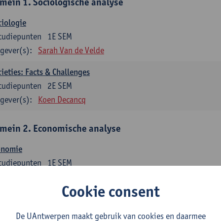
mein 1. Sociologische analyse
iologie
tudiepunten
1E SEM
gever(s):
Sarah Van de Velde
ieties: Facts & Challenges
tudiepunten
2E SEM
gever(s):
Koen Decancq
mein 2. Economische analyse
onomie
tudiepunten
1E SEM
gever(s):
Jan Bouckaert
Julie Adriaensen
Cookie consent
mein 3. Bedrijfseconomie
De UAntwerpen maakt gebruik van cookies en daarmee