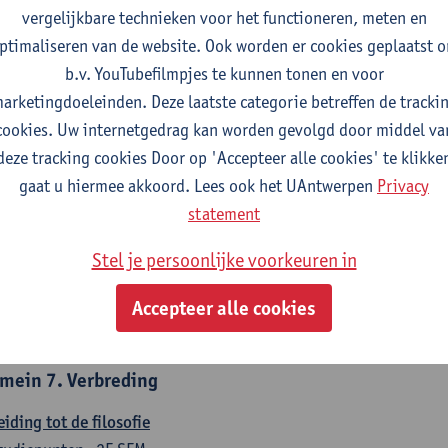
countancy
vergelijkbare technieken voor het functioneren, meten en
tudiepunten
1E/2E SEM
ptimaliseren van de website. Ook worden er cookies geplaatst 
gever(s):
Tom Van Caneghem
Christine Lippens
b.v. YouTubefilmpjes te kunnen tonen en voor
arketingdoeleinden. Deze laatste categorie betreffen de tracki
mein 6. Kwantitatieve methoden
cookies. Uw internetgedrag kan worden gevolgd door middel va
deze tracking cookies Door op 'Accepteer alle cookies' te klikke
chrijvende statistiek en kansrekenen
gaat u hiermee akkoord. Lees ook het UAntwerpen
Privacy
tudiepunten
2E SEM
statement
gever(s):
Stephan Van der Veeken
Stel je persoonlijke voorkeuren in
skundige methoden en technieken
tudiepunten
1E/2E SEM
Accepteer alle cookies
gever(s):
Ida Ruts
mein 7. Verbreding
eiding tot de filosofie