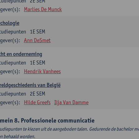
tudiepunten
2E SEM
gever(s):
Marlies De Munck
ychologie
tudiepunten
1E SEM
gever(s):
Ann DeSmet
cht en onderneming
tudiepunten
1E SEM
gever(s):
Hendrik Vanhees
eldgeschiedenis van België
tudiepunten
2E SEM
gever(s):
Hilde Greefs
Ilja Van Damme
mein 8. Professionele communicatie
tudiepunten te kiezen uit de aangeboden talen. Gedurende de bachelor m
en behaald worden.