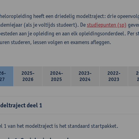
heloropleiding heeft een driedelig modeltraject: drie opeenvo
ademiejaar (als je voltijds studeert). De
studiepunten (sp)
geven
 besteden aan je opleiding en aan elk opleidingsonderdeel. Per 
 uren studeren, lessen volgen en examens afleggen.
26-
2025-
2024-
2023-
2022-
2
27
2026
2025
2024
2023
deltraject deel 1
l 1 van het modeltraject is het standaard startpakket.