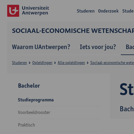
Studeren
Onderzoek
Stude
SOCIAAL-ECONOMISCHE WETENSCHA
Waarom UAntwerpen?
Iets voor jou?
Ba
Studeren
Opleidingen
Alle opleidingen
Sociaal-economische wet
S
Bachelor
Studieprogramma
Bach
Voorbeeldrooster
Praktisch