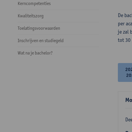
Kerncompetenties
De bac
Kwaliteitszorg
per ac
Toelatingsvoorwaarden
je zal
tot 30
Inschrijven en studiegeld
Wat na je bachelor?
20
20
Mo
Dee