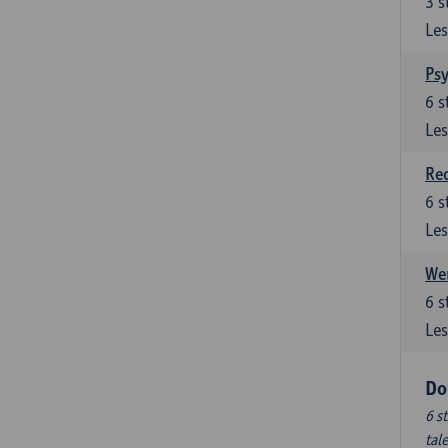
3
s
Les
Ps
6
s
Les
Re
6
s
Les
Wer
6
s
Les
Do
6 s
tal