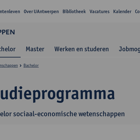
ntenleven
Over UAntwerpen
Bibliotheek
Vacatures
Kalender
Co
PPEN
chelor
Master
Werken en studeren
Jobmog
enschappen
Bachelor
tudieprogramma
elor sociaal-economische wetenschappen