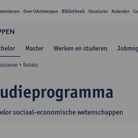
ntenleven
Over UAntwerpen
Bibliotheek
Vacatures
Kalender
Co
PPEN
chelor
Master
Werken en studeren
Jobmog
enschappen
Bachelor
tudieprogramma
elor sociaal-economische wetenschappen