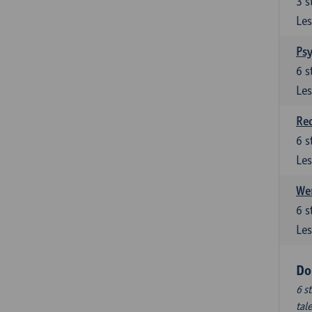
3
s
Les
Ps
6
s
Les
Re
6
s
Les
Wer
6
s
Les
Do
6 s
tal