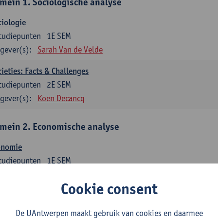
mein 1. Sociologische analyse
iologie
tudiepunten
1E SEM
gever(s):
Sarah Van de Velde
ieties: Facts & Challenges
tudiepunten
2E SEM
gever(s):
Koen Decancq
mein 2. Economische analyse
onomie
tudiepunten
1E SEM
gever(s):
Jan Bouckaert
Julie Adriaensen
Cookie consent
mein 3. Bedrijfseconomie
De UAntwerpen maakt gebruik van cookies en daarmee