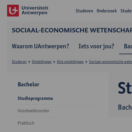
Studeren
Onderzoek
Stude
SOCIAAL-ECONOMISCHE WETENSCHA
Waarom UAntwerpen?
Iets voor jou?
Ba
Studeren
Opleidingen
Alle opleidingen
Sociaal-economische wet
S
Bachelor
Studieprogramma
Bach
Voorbeeldrooster
Praktisch