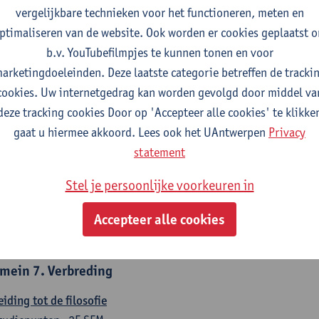
countancy
vergelijkbare technieken voor het functioneren, meten en
tudiepunten
1E/2E SEM
ptimaliseren van de website. Ook worden er cookies geplaatst 
gever(s):
Tom Van Caneghem
Christine Lippens
b.v. YouTubefilmpjes te kunnen tonen en voor
arketingdoeleinden. Deze laatste categorie betreffen de tracki
mein 6. Kwantitatieve methoden
cookies. Uw internetgedrag kan worden gevolgd door middel va
deze tracking cookies Door op 'Accepteer alle cookies' te klikke
chrijvende statistiek en kansrekenen
gaat u hiermee akkoord. Lees ook het UAntwerpen
Privacy
tudiepunten
2E SEM
statement
gever(s):
Stephan Van der Veeken
Stel je persoonlijke voorkeuren in
skundige methoden en technieken
tudiepunten
1E/2E SEM
Accepteer alle cookies
gever(s):
Ida Ruts
mein 7. Verbreding
eiding tot de filosofie