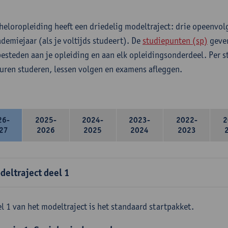
heloropleiding heeft een driedelig modeltraject: drie opeenvo
ademiejaar (als je voltijds studeert). De
studiepunten (sp)
geven
 besteden aan je opleiding en aan elk opleidingsonderdeel. Per 
 uren studeren, lessen volgen en examens afleggen.
26-
2025-
2024-
2023-
2022-
2
27
2026
2025
2024
2023
deltraject deel 1
l 1 van het modeltraject is het standaard startpakket.