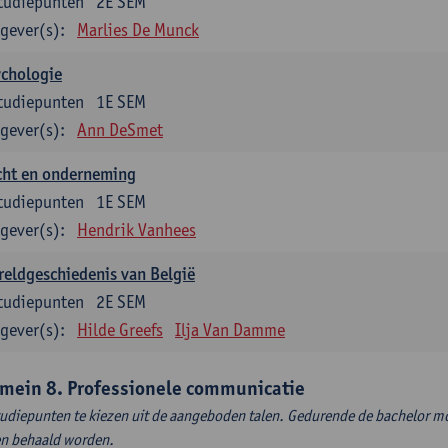
tudiepunten
2E SEM
gever(s):
Marlies De Munck
ychologie
tudiepunten
1E SEM
gever(s):
Ann DeSmet
cht en onderneming
tudiepunten
1E SEM
gever(s):
Hendrik Vanhees
eldgeschiedenis van België
tudiepunten
2E SEM
gever(s):
Hilde Greefs
Ilja Van Damme
mein 8. Professionele communicatie
tudiepunten te kiezen uit de aangeboden talen. Gedurende de bachelor m
en behaald worden.