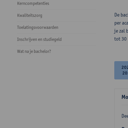
Kerncompetenties
De bac
Kwaliteitszorg
per ac
Toelatingsvoorwaarden
je zal
tot 30
Inschrijven en studiegeld
Wat na je bachelor?
20
20
Mo
Dee