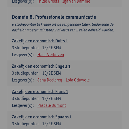
Lesgever(s):
Hilde Greefs
Ilja Van Damme
Domein 8. Professionele communicatie
6 studiepunten te kiezen uit de aangeboden talen. Gedurende de
bachelor moeten minstens 2 niveaus van 2 talen behaald worden.
Zakelijk en economisch Duits 1
3
studiepunten
1E/2E SEM
Lesgever(s):
Hans Verboven
Zakelijk en economisch Engels 1
3
studiepunten
1E/2E SEM
Lesgever(s):
Jana Declercq
Lola Oduwole
Zakelijk en economisch Frans 1
3
studiepunten
1E/2E SEM
Lesgever(s):
Pascale Dumont
Zakelijk en economisch Spaans 1
3
studiepunten
1E/2E SEM