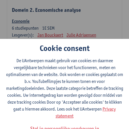
Domein 2. Economische analyse
Economie
6
studiepunten
1E SEM
Lesgever(s):
Jan Bouckaert
Julie Adriaensen
Cookie consent
Domein 3. Bedrijfseconomie
De UAntwerpen maakt gebruik van cookies en daarmee
Accountancy
vergelijkbare technieken voor het functioneren, meten en
6
studiepunten
1E/2E SEM
optimaliseren van de website. Ook worden er cookies geplaatst om
Lesgever(s):
Tom Van Caneghem
Christine Lippens
b.v. YouTubefilmpjes te kunnen tonen en voor
marketingdoeleinden. Deze laatste categorie betreffen de tracking
Domein 6. Kwantitatieve methoden
cookies. Uw internetgedrag kan worden gevolgd door middel van
deze tracking cookies Door op 'Accepteer alle cookies' te klikken
Beschrijvende statistiek en kansrekenen
gaat u hiermee akkoord. Lees ook het UAntwerpen
Privacy
3
studiepunten
2E SEM
statement
Lesgever(s):
Stephan Van der Veeken
Stel je persoonlijke voorkeuren in
Wiskundige methoden en technieken