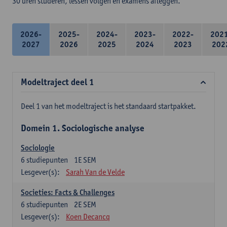
30 uren studeren, lessen volgen en examens afleggen.
2026-
2025-
2024-
2023-
2022-
202
2027
2026
2025
2024
2023
202
Modeltraject deel 1
Deel 1 van het modeltraject is het standaard startpakket.
Domein 1. Sociologische analyse
Sociologie
6
studiepunten
1E SEM
Lesgever(s):
Sarah Van de Velde
Societies: Facts & Challenges
6
studiepunten
2E SEM
Lesgever(s):
Koen Decancq