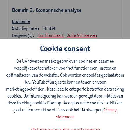
Domein 2. Economische analyse
Economie
6
studiepunten
1E SEM
Lesgever(s):
Jan Bouckaert
Julie Adriaensen
Cookie consent
Domein 3. Bedrijfseconomie
De UAntwerpen maakt gebruik van cookies en daarmee
Accountancy
vergelijkbare technieken voor het functioneren, meten en
6
studiepunten
1E/2E SEM
optimaliseren van de website. Ook worden er cookies geplaatst om
Lesgever(s):
Tom Van Caneghem
Christine Lippens
b.v. YouTubefilmpjes te kunnen tonen en voor
marketingdoeleinden. Deze laatste categorie betreffen de tracking
Domein 6. Kwantitatieve methoden
cookies. Uw internetgedrag kan worden gevolgd door middel van
deze tracking cookies Door op 'Accepteer alle cookies' te klikken
Beschrijvende statistiek en kansrekenen
gaat u hiermee akkoord. Lees ook het UAntwerpen
Privacy
3
studiepunten
2E SEM
statement
Lesgever(s):
Stephan Van der Veeken
Stel je persoonlijke voorkeuren in
Wiskundige methoden en technieken