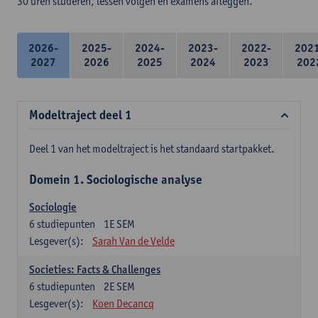
30 uren studeren, lessen volgen en examens afleggen.
2026-
2025-
2024-
2023-
2022-
202
2027
2026
2025
2024
2023
202
Modeltraject deel 1
Deel 1 van het modeltraject is het standaard startpakket.
Domein 1. Sociologische analyse
Sociologie
6
studiepunten
1E SEM
Lesgever(s):
Sarah Van de Velde
Societies: Facts & Challenges
6
studiepunten
2E SEM
Lesgever(s):
Koen Decancq