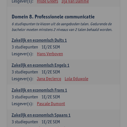
Lesgever(s):
Hilde Greefs
Ilja Van Damme
Domein 8. Professionele communicatie
6 studiepunten te kiezen uit de aangeboden talen. Gedurende de
bachelor moeten minstens 2 niveaus van 2 talen behaald worden.
Zakelijk en economisch Duits 1
3
studiepunten
1E/2E SEM
Lesgever(s):
Hans Verboven
Zakelijk en economisch Engels 1
3
studiepunten
1E/2E SEM
Lesgever(s):
Jana Declercq
Lola Oduwole
Zakelijk en economisch Frans 1
3
studiepunten
1E/2E SEM
Lesgever(s):
Pascale Dumont
Zakelijk en economisch Spaans 1
3
studiepunten
1E/2E SEM